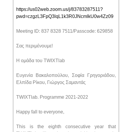
https://us02web.zoom.us/j/83783287511?
pwd=czgzL3FpQ3lqL1k3R0JNcmlkU0w4Zz09
Meeting ID: 837 8328 7511/Passcode: 629858
Σας περιμένουμε!
Η ομάδα του TWIXTlab
Ευγενία Βακαλοπούλου, Σοφία Γρηγοριάδου,
Ελπίδα Ρίκου, Γιώργος Σαμαντάς
TWIXTlab. Programme 2021-2022
Happy fall to everyone,
This is the eighth consecutive year that