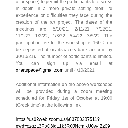
or.artspace) to permit the participants to discuss
in depth in a more private setting their life
experience or difficulties they face during the
creation of the art project. The dates of the
meetings are: 5/10/21, 2/11/21, 7/12/21,
11/1/22, 1/2/22, 1/3/22, 5/4/22, 3/5/22. The
participation fee for the workshop is 160 € (to
be deposited at or.artspace’s bank account by
30/10/21). The number of participants is limited.
You can sign up via email at
or.artspace@gmail.com
until 4/10/2021.
Additional information on the above workshops
will be provided during a zoom meeting
scheduled for Friday 1st of October at 19:00
(Greek time) at the following link:
https://us02web.zoom.us/j/83783287511?
pwd=czgzL3FpQ3lqL1k3R0JNcmlkU0w4Zz09