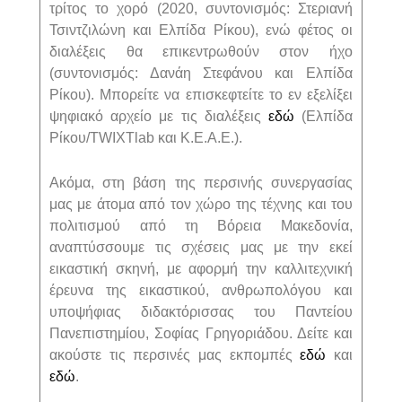
τρίτος το χορό (2020, συντονισμός: Στεριανή
Τσιντζιλώνη και Ελπίδα Ρίκου), ενώ φέτος οι
διαλέξεις θα επικεντρωθούν στον ήχο
(συντονισμός: Δανάη Στεφάνου και Ελπίδα
Ρίκου). Μπορείτε να επισκεφτείτε το εν εξελίξει
ψηφιακό αρχείο με τις διαλέξεις
εδώ
(Ελπίδα
Ρίκου/TWIXTlab και Κ.Ε.Α.Ε.).
Ακόμα, στη βάση της περσινής συνεργασίας
μας με άτομα από τον χώρο της τέχνης και του
πολιτισμού από τη Βόρεια Μακεδονία,
αναπτύσσουμε τις σχέσεις μας με την εκεί
εικαστική σκηνή, με αφορμή την καλλιτεχνική
έρευνα της εικαστικού, ανθρωπολόγου και
υποψήφιας διδακτόρισσας του Παντείου
Πανεπιστημίου, Σοφίας Γρηγοριάδου. Δείτε και
ακούστε τις περσινές μας εκπομπές
εδώ
και
εδώ
.