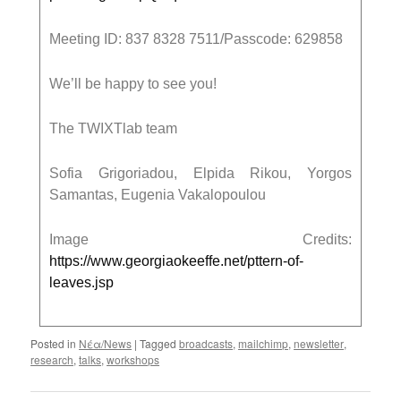
Meeting ID: 837 8328 7511/Passcode: 629858
We’ll be happy to see you!
The TWIXTlab team
Sofia Grigoriadou, Elpida Rikou, Yorgos
Samantas, Eugenia Vakalopoulou
Image Credits:
https://www.georgiaokeeffe.net/pttern-of-
leaves.jsp
Posted in
Νέα/News
|
Tagged
broadcasts
,
mailchimp
,
newsletter
,
research
,
talks
,
workshops