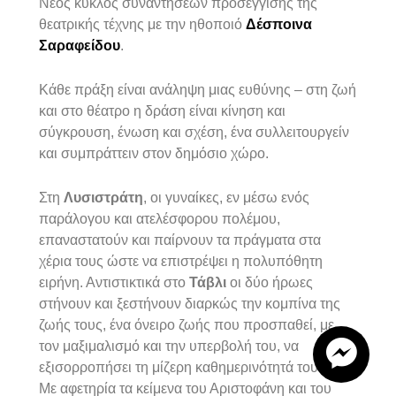
Νέος κύκλος συναντήσεων προσέγγισης της
θεατρικής τέχνης με την ηθοποιό
Δέσποινα
Σαραφείδου
.
Κάθε πράξη είναι ανάληψη μιας ευθύνης – στη ζωή
και στο θέατρο η δράση είναι κίνηση και
σύγκρουση, ένωση και σχέση, ένα συλλειτουργείν
και συμπράττειν στον δημόσιο χώρο.
Στη
Λυσιστράτη
, οι γυναίκες, εν μέσω ενός
παράλογου και ατελέσφορου πολέμου,
επαναστατούν και παίρνουν τα πράγματα στα
χέρια τους ώστε να επιστρέψει η πολυπόθητη
ειρήνη. Αντιστικτικά στο
Τάβλι
οι δύο ήρωες
στήνουν και ξεστήνουν διαρκώς την κομπίνα της
ζωής τους, ένα όνειρο ζωής που προσπαθεί, με
τον μαξιμαλισμό και την υπερβολή του, να
εξισορροπήσει τη μίζερη καθημερινότητά τους.
Με αφετηρία τα κείμενα του Αριστοφάνη και του