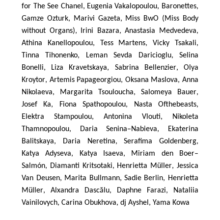
for
The
See
Chanel
,
Eugenia
Vakalopoulou
,
Baronettes
,
Gamze
Ozturk
,
Marivi
Gazeta
,
Miss
BwO
(
Miss
Body
without
Organs
),
Irini
Bazara
,
Anastasia
Medvedeva
,
Athina
Kanellopoulou
,
Tess
Martens
,
Vicky
Tsakali
,
Tinna
Tihonenko
,
Leman
Sevda
Daricioglu
,
Selina
Bonelli
,
Liza
Kravetskaya
,
Sabrina
Bellenzier
,
Olya
Kroytor
,
Artemis
Papageorgiou
,
Oksana
Maslova
,
Anna
Nikolaeva
,
Margarita
Tsouloucha
,
Salomeya
Bauer
,
Josef
Ka
,
Fiona
Spathopoulou
,
Nasta
Ofthebeasts
,
Elektra
Stampoulou
,
Antonina
Vlouti
,
Nikoleta
Thamnopoulou
,
Daria
Senina
–
Nabieva
,
Ekaterina
Balitskaya
,
Daria
Neretina
,
Serafima
Goldenberg
,
Katya
Adyseva
,
Katya
Isaeva
,
Miriam
den
Boer
–
Salm
ó
n
,
Diamanti
Kritsotaki
,
Henrietta
M
ü
ller
,
Jessica
Van
Deusen
,
Marita
Bullmann
,
Sadie
Berlin
,
Henrietta
M
ü
ller
,
Alxandra
Dasc
ă
lu
,
Daphne
Farazi
,
Nataliia
Vainilovych
,
Carina
Obukhova
,
dj
Ayshel
,
Yama
Kowa