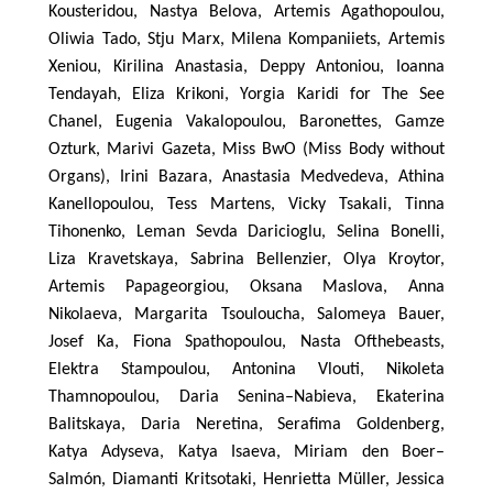
Kousteridou
,
Nastya
Belova
,
Artemis
Agathopoulou
,
Oliwia
Tado
,
Stju
Marx
,
Milena
Kompaniiets
,
Artemis
Xeniou
,
Kirilina
Anastasia
,
Deppy
Antoniou
,
Ioanna
Tendayah
,
Eliza
Krikoni
,
Yorgia
Karidi
for
The
See
Chanel
,
Eugenia
Vakalopoulou
,
Baronettes
,
Gamze
Ozturk
,
Marivi
Gazeta
,
Miss
BwO
(
Miss
Body
without
Organs
),
Irini
Bazara
,
Anastasia
Medvedeva
,
Athina
Kanellopoulou
,
Tess
Martens
,
Vicky
Tsakali
,
Tinna
Tihonenko
,
Leman
Sevda
Daricioglu
,
Selina
Bonelli
,
Liza
Kravetskaya
,
Sabrina
Bellenzier
,
Olya
Kroytor
,
Artemis
Papageorgiou
,
Oksana
Maslova
,
Anna
Nikolaeva
,
Margarita
Tsouloucha
,
Salomeya
Bauer
,
Josef
Ka
,
Fiona
Spathopoulou
,
Nasta
Ofthebeasts
,
Elektra
Stampoulou
,
Antonina
Vlouti
,
Nikoleta
Thamnopoulou
,
Daria
Senina
–
Nabieva
,
Ekaterina
Balitskaya
,
Daria
Neretina
,
Serafima
Goldenberg
,
Katya
Adyseva
,
Katya
Isaeva
,
Miriam
den
Boer
–
Salm
ó
n
,
Diamanti
Kritsotaki
,
Henrietta
M
ü
ller
,
Jessica