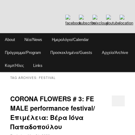
Skip
Skip
Main
About
Νέα/News
Ημερολόγιο/Calendar
to
to
menu
Sear
primary
secondary
Πρόγραμμα/Program
Προσκεκλημένα/Guests
Αρχείο/Archive
content
content
ΚαμπΉλες
Links
TAG ARCHIVES:
FESTIVAL
CORONA FLOWERS # 3: FE
MALE performance festival/
Επιμέλεια: Βέρα Ιόνα
Παπαδοπούλου