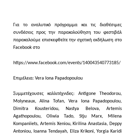
Για το αναλυτικό πρόγραμμα και τις διαθέσιμες
συνδέσεις προς την παρακολούθηση του φεστιβάλ
παρακαλούμε επισκεφθείτε την σχετική εκδήλωση στο
Facebook
στο
https
://
www
.
facebook
.
com
/
events
/140043540773185/
Επιμέλεια
:
Vera
Iona
Papadopoulou
Συμμετέχουσες καλλιτέχνιδες
:
Antigone
Theodorou
,
Molyneaux
,
Alina
Tofan
,
Vera
Iona
Papadopoulou
,
Dimitra
Kousteridou
,
Nastya
Belova
,
Artemis
Agathopoulou
,
Oliwia
Tado
,
Stju
Marx
,
Milena
Kompaniiets
,
Artemis
Xeniou
,
Kirilina
Anastasia
,
Deppy
Antoniou
,
Ioanna
Tendayah
,
Eliza
Krikoni
,
Yorgia
Karidi