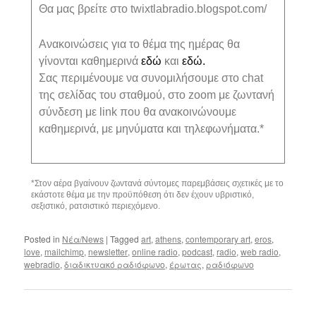
Θα μας βρείτε στο twixtlabradio.blogspot.com/
Ανακοινώσεις για το θέμα της ημέρας θα
γίνονται καθημερινά
εδώ
και
εδώ.
Σας περιμένουμε να συνομιλήσουμε στο chat
της σελίδας του σταθμού, στο zoom με ζωντανή
σύνδεση με link που θα ανακοινώνουμε
καθημερινά, με μηνύματα και τηλεφωνήματα.*
*Στον αέρα βγαίνουν ζωντανά σύντομες παρεμβάσεις σχετικές με το
εκάστοτε θέμα με την προϋπόθεση ότι δεν έχουν υβριστικό,
σεξιστικό, ρατσιστικό περιεχόμενο.
Posted in
Νέα/News
|
Tagged
art
,
athens
,
contemporary art
,
eros
,
love
,
mailchimp
,
newsletter
,
online radio
,
podcast
,
radio
,
web radio
,
webradio
,
διαδικτυακό ραδιόφωνο
,
έρωτας
,
ραδιόφωνο