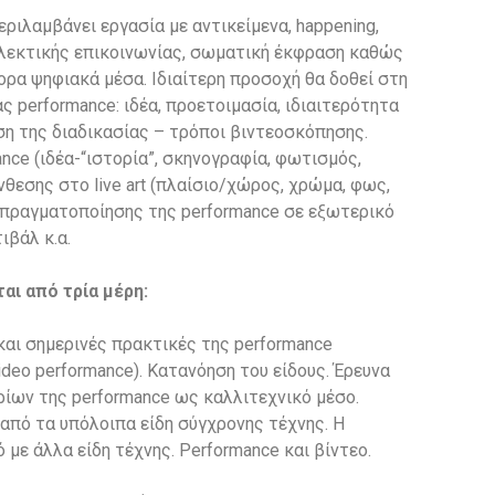
εριλαμβάνει εργασία με αντικείμενα, happening,
η λεκτικής επικοινωνίας, σωματική έκφραση καθώς
φορα ψηφιακά μέσα.
Ιδιαίτερη προσοχή θα δοθεί στη
ς performance: ιδέα, προετοιμασία, ιδιαιτερότητα
ση της διαδικασίας – τρόποι βιντεοσκόπησης.
ance (ιδέα-“ιστορία”, σκηνογραφία, φωτισμός,
νθεσης στο live art (πλαίσιο/χώρος, χρώμα, φως,
ς πραγματοποίησης της performance σε εξωτερικό
ιβάλ κ.α.
αι από τρία μέρη:
αι σημερινές πρακτικές της performance
, video performance). Κατανόηση του είδους. Έρευνα
ρίων της performance ως καλλιτεχνικό μέσο.
από τα υπόλοιπα είδη σύγχρονης τέχνης. Η
 με άλλα είδη τέχνης. Performance και βίντεο.