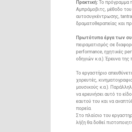
Πρακτική:
Το πρόγραμμα π
Αμπράμοβιτς, μέθοδο του Τ
αυτοσυγκέντρωσης, tantra
δραματοθεραπείας και πρ
Πρωτότυπα έργα των σ
πειραματισμός σε διαφορετ
performance, ηχητικές per
οδηγιών κ.α.). Έρευνα τη
Το εργαστήριο απευθύνετα
χορευτές, κινηματογραφι
μουσικούς κ.α.). Παράλληλ
να ερευνήσει αυτό το είδ
εαυτού του και να αναπτύ
πορεία.
Στο πλαίσιο του εργαστη
λήξη θα δοθεί
πιστοποιητ