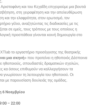
ς.
υ Αριστοφάνη και του Κεχαΐδη επιχειρούμε μια βουτιά
φισβήτηση, στη χειραφέτηση και την απελευθέρωση
η και την ελαφρότητα, στον ερωτισμό, τον
ήριο γέλιο, αναζητώντας τις διαδικασίες με τις
ζεται σε εμείς, τους τρόπους με τους οποίους η
λογική προσπάθεια γίνονται κοινή δημιουργία στο
IXTlab το εργαστήριο προσέγγισης της θεατρικής
́ναι μια σκηνή
» που προτείνει η ηθοποιός Δέσποινα
σε ηθοποιούς, σπουδαστές δραματικών σχολών,
́σες κα όσους επιθυμούν να καλλιεργήσουν τα
να γνωρίσουν τη λειτουργία του ηθοποιού. Οι
αι με παρουσίαση δουλειάς της ομάδας.
η 6 Νοεμβρίου
:00 – 22:00