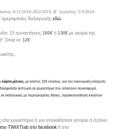
ίοδος: 6/11/2018-26/2/2019, Β΄ περίοδος: 5/3/2019-
ίς ημερομηνίες διεξαγωγής
εδώ
.
ίοδο: 15 συναντήσεις
160€
ή
130€
με αγορά της
)*. Drop in:
12€
ακίτης.
ην
κάρτα μέλους
, με κόστος 20€ ετησίως, για την οικονομική ενίσχυση
διασφαλίζει έκπτωση σε εργαστήρια που απαιτούν συνεισφορά,
 σε εκδηλώσεις με περιορισμένες θέσεις, παρακολούθηση κλειστών
ς
στα εργαστήρια ή για οποιαδήποτε απορία ή σχόλιο
 του TWIXTlab στο facebook
ή στο