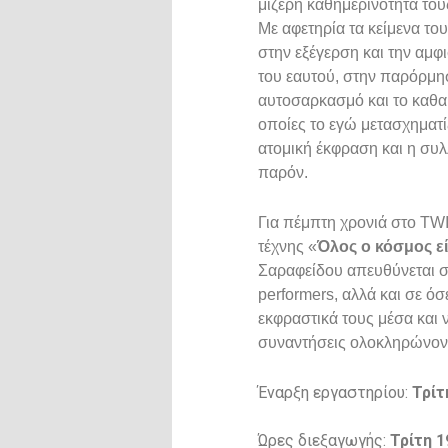
μίζερη καθημερινότητά του
Με αφετηρία τα κείμενα το
στην εξέγερση και την αμ
του εαυτού, στην παρόρμησ
αυτοσαρκασμό και το καθαρτ
οποίες το εγώ μετασχηματί
ατομική έκφραση και η συλ
παρόν.
Για πέμπτη χρονιά στο TW
τέχνης «
Όλος ο κόσμος ει
Σαραφείδου απευθύνεται 
performers, αλλά και σε ο
εκφραστικά τους μέσα και 
συναντήσεις ολοκληρώνοντ
Έναρξη εργαστηρίου:
Τρίτ
Ώρες διεξαγωγής:
Τρίτη
19