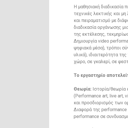
Η μαθησιακή διαδικασία π
τεχνικές λεκτικής και μ
και πειραματισμό με διά
διαδικασία οργάνωσης μια
της εκτέλεσης, τεκμηρίω
Δημιουργία video perform
ψηφιακά μέσα), τρόποι σύ
υλικά), ιδιαιτερότητα τη
χώρο, σε γκαλερί, σε φεστ
Το εργαστηρίο αποτελείτ
Θεωρία:
Ιστορία/θεωρία κ
(Performance art, live art
και προσδιορισμός των ο
Διαφορά της performance 
performance σε συνδυασμό