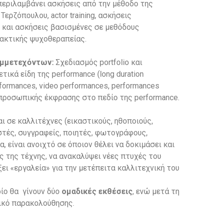
εριλαμβάνει ασκήσεις από την μέθοδο της
ερζόπουλου, actor training, ασκήσεις
 και ασκήσεις βασισμένες σε μεθόδους
ακτικής ψυχοθεραπείας.
υμμετεχόντων:
Σχεδιασμός portfolio και
ικά είδη της performance (long duration
formances, video performances, performances
ς προσωπικής έκφρασης στο πεδίο της performance.
ι σε καλλιτέχνες (εικαστικούς, ηθοποιούς,
στές, συγγραφείς, ποιητές, φωτογράφους,
α, είναι ανοιχτό σε όποιον θέλει να δοκιμάσει και
ος της τέχνης, να ανακαλύψει νέες πτυχές του
ξει «εργαλεία» για την μετέπειτα καλλιτεχνική του
ρίο θα
γίνουν
δύο
ομαδικές εκθέσεις
,
ενώ μετά τη
ικό παρακολούθησης.