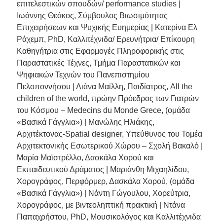
επιτελεστικών σπουδών/ performance studies |
Ιωάννης Θεάκος, Σύμβουλος Βιωσιμότητας
Επιχειρήσεων και Ψυχικής Ευημερίας | Κατερίνα Ελ
Ράχεμπ, PhD, Καλλιτέχνιδα/ Ερευνήτρια/ Επίκουρη
Καθηγήτρια στις Εφαρμογές Πληροφορικής στις
Παραστατικές Τέχνες, Τμήμα Παραστατικών και
Ψηφιακών Τεχνών του Πανεπιστημίου
Πελοποννήσου | Λιάνα Μαϊλλη, Παιδίατρος, All the
children of the world, πρώην Πρόεδρος των Γιατρών
του Κόσμου – Medecins du Monde Grece, (ομάδα
«Βασικά Γάγγλια») | Μανώλης Ηλιάκης,
Αρχιτέκτονας-Spatial designer, Υπεύθυνος του Τομέα
Αρχιτεκτονικής Εσωτερικού Χώρου – Σχολή Βακαλό |
Μαρία Μαϊστρέλλο, Δασκάλα Χορού και
Εκπαιδευτικού Δράματος | Μαριάνθη Μιχαηλίδου,
Χορογράφος, Περφόρμερ, Δασκάλα Χορού, (ομάδα
«Βασικά Γάγγλια») | Νάντη Γώγουλου, Χορεύτρια,
Χορογράφος, με βιντεοληπτική πρακτική | Ντάνα
Παπαχρήστου, PhD, Μουσικολόγος και Καλλιτέχνιδα