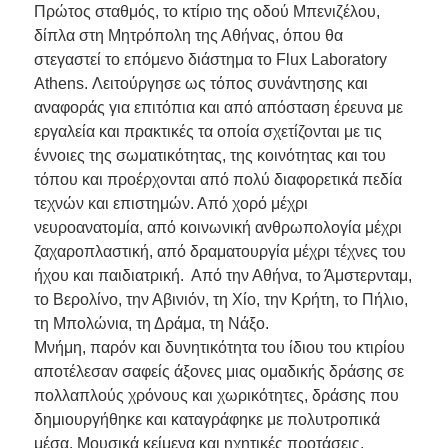
Πρώτος σταθμός, το κτίριο της οδού Μπενιζέλου,
δίπλα στη Μητρόπολη της Αθήνας, όπου θα
στεγαστεί το επόμενο διάστημα το Flux Laboratory
Athens. Λειτούργησε ως τόπος συνάντησης και
αναφοράς για επιτόπια και από απόσταση έρευνα με
εργαλεία και πρακτικές τα οποία σχετίζονται με τις
έννοιες της σωματικότητας, της κοινότητας και του
τόπου και προέρχονται από πολύ διαφορετικά πεδία
τεχνών και επιστημών. Από χορό μέχρι
νευροανατομία, από κοινωνική ανθρωπολογία μέχρι
ζαχαροπλαστική, από δραματουργία μέχρι τέχνες του
ήχου και παιδιατρική. Από την Αθήνα, το Άμστερνταμ,
το Βερολίνο, την Αβινιόν, τη Χίο, την Κρήτη, το Πήλιο,
τη Μπολώνια, τη Δράμα, τη Νάξο.
Μνήμη, παρόν και δυνητικότητα του ίδιου του κτιρίου
αποτέλεσαν σαφείς άξονες μιας ομαδικής δράσης σε
πολλαπλούς χρόνους και χωρικότητες, δράσης που
δημιουργήθηκε και καταγράφηκε με πολυτροπικά
μέσα. Μουσικά κείμενα και ηχητικές προτάσεις,