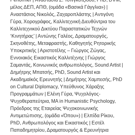
μέλος ΔΕΠ, ΑΠΘ, (ομάδα «Βασικά Γάγγλια») |
Αναστάσιος Νικολός, Ζαχαροπλάστης | Αντιγόνη
Γύρα, Χορογράφος, Καλλιτεχνική Διευθύντρια του
Καλλιτεχνικού Δικτύου Παραστατικών Τεχνών
‘Κινητήρας’ | Αντώνης Γαλέος, Δραματουργός,
Σκηνοθέτης, Μεταφραστής, Καθηγητής Ρητορικής
Υποκριτικής | Αριστοτέλης – Γιώργος Ζώγας,
Εννοιακός Εικαστικός Καλλιτέχνης | Γιώργος
Σαμαντάς, Κοινωνικός ανθρωπολόγος, Sound Artist |
Δημήτρης Μπατσής, PhD, Sound Artist και
Ακαδημαϊκός Ερευνητής | Δημήτρης Χαμπεσής, PhD
on Cultural Diplomacy, Υπεύθυνος Χάραξης
Προγραμμάτων | Ελένη Γύρα, Ψυχολόγος-
Ψυχοθεραπεύτρια, MA in Humanistic Psychology,
Πρόεδρος της Εταιρείας Ψυχοκοινωνικής
Αντιμετώπισης, (ομάδα «Όπου») | Ελπίδα Ρίκου,
PhD, Ανθρωπολόγος και Εικαστικός | Εστέλ
Παπαδημητρίου, Δραματουργός & Ερευνήτρια