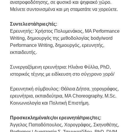
ανατροφοδότησης, σε φυσικό και ψηφιακό χώρο.
Μείνετε συντονισμένα και μη σταματάτε να χορεύετε.
Συντελεστά/τριες/τές:
Ερευνητής: Χρήστος Πολυμενάκος, MA Performance
Writing, δημιουργός της μεθοδολογίας body/word
Performance Writing, δημιουργός, ερευνητής,
εκπαιδευτής.
Συνεργαζόμενη ερευνήτρια: Ηλιάνα Φύλλα, PhD,
ιστορικός τέχνης με ειδίκευση στο σύγχρονο χορό/
Ερευνητική σύμβουλος: Θάλεια Δήτσα, χορογράφος,
ερευνήτρια, εκπαιδεύτρια, MA Choreography, M.Sc.
Κοινωνιολογία και Πολιτική Επιστήμη.
Προσκεκλημένα/ες/οι ερευνητά/τριες/τες:
Άγγελος Παπαδόπουλος, Χορογράφος, Σκηνοθέτης,
Performer | Αναστασία Σ. Τσινγκοτζίδου, PhD, DVM,