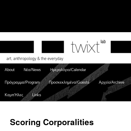
Skip
to
Sear
primary
content
Main
About
Νέα/News
Ημερολόγιο/Calendar
menu
Πρόγραμμα/Program
Προσκεκλημένα/Guests
Αρχείο/Archive
ΚαμπΉλες
Links
Scoring Corporalities