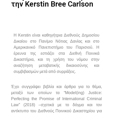
την Kerstin Bree Carlson
Η
Kerstin
είναι
καθηγήτρια
Διεθνούς
Δημοσίου
Δικαίου
στο
Παν
/
μιο
Νότιας
Δανίας
και
στο
Αμερικανικό
Πανεπιστήμιο
του
Παρισιού
.
Η
έρευνα
της
εστιάζει
στα
Διεθνή
Ποινικά
Δικαστήρια
,
και
τη
χρήση
του
νόμου
στην
αναζήτηση
μεταβατικής
δικαιοσύνης
και
συμβιβασμών
μετά
από
συρράξεις
.
Έχει
συγγράψει
βιβλία
και
άρθρα
για
το
θέμα
,
μεταξύ
των
οποίων
τα
“Model(ing) Justice:
Perfecting the Promise of International Criminal
Law” (2018) –
σχετικά
με
το
δόγμα
και
τον
αντίκτυπο
του
Διεθνούς
Ποινικού
Δικαστηρίου
για