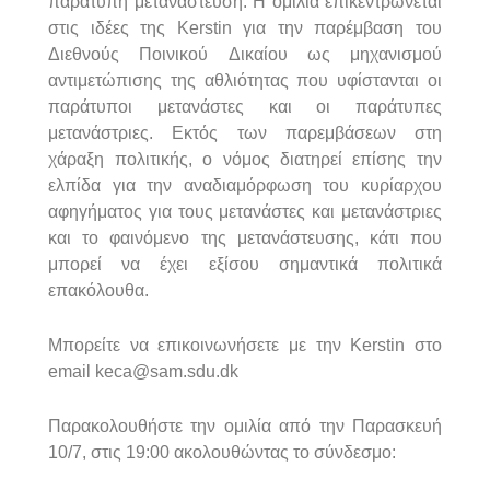
παράτυπη
μετανάστευση
.
Η
ομιλία
επικεντρώνεται
στις
ιδέες
της
Kerstin
για
την
παρέμβαση
του
Διεθνούς
Ποινικού
Δικαίου
ως
μηχανισμού
αντιμετώπισης
της
αθλιότητας
που
υφίστανται
οι
παράτυποι
μετανάστες
και
οι
παράτυπες
μετανάστριες
.
Εκτός
των
παρεμβάσεων
στη
χάραξη
πολιτικής
,
ο
νόμος
διατηρεί
επίσης
την
ελπίδα
για
την
αναδιαμόρφωση
του
κυρίαρχου
αφηγήματος
για
τους
μετανάστες
και
μετανάστριες
και
το
φαινόμενο
της
μετανάστευσης
,
κάτι
που
μπορεί
να
έχει
εξίσου
σημαντικά
πολιτικά
επακόλουθα
.
Μπορείτε
να
επικοινωνήσετε
με
την
Kerstin
στο
email keca@sam.sdu.dk
Παρακολουθήστε την ομιλία από την Παρασκευή
10/7, στις 19:00 ακολουθώντας το σύνδεσμο: