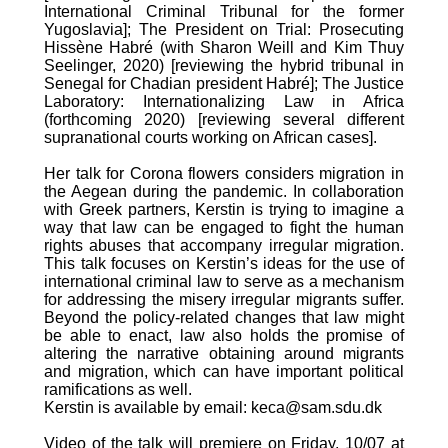
International Criminal Tribunal for the former
Yugoslavia]; The President on Trial: Prosecuting
Hiss
è
ne Habr
é
(with Sharon Weill and Kim Thuy
Seelinger, 2020) [reviewing the hybrid tribunal in
Senegal for Chadian president Habr
é
]; The Justice
Laboratory: Internationalizing Law in Africa
(forthcoming 2020) [reviewing several different
supranational courts working on African cases].
Her talk for Corona flowers considers migration in
the Aegean during the pandemic. In collaboration
with Greek partners, Kerstin is trying to imagine a
way that law can be engaged to fight the human
rights abuses that accompany irregular migration.
This talk focuses on Kerstin
’
s ideas for the use of
international criminal law to serve as a mechanism
for addressing the misery irregular migrants suffer.
Beyond the policy-related changes that law might
be able to enact, law also holds the promise of
altering the narrative obtaining around migrants
and migration, which can have important political
ramifications as well.
Kerstin is available by email: keca@sam.sdu.dk
Video of the talk will premiere on Friday, 10/07 at