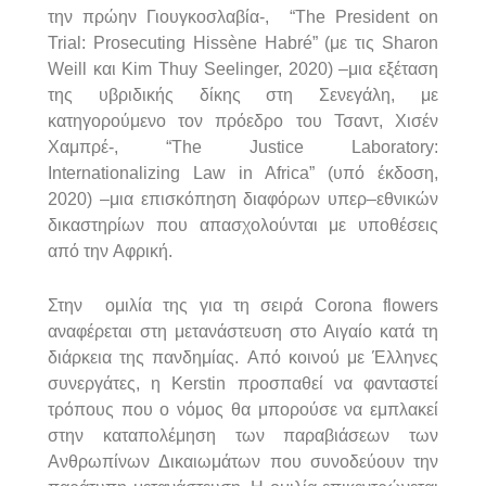
την
πρώην
Γιουγκοσλαβία
-,
“The President on
Trial: Prosecuting Hiss
è
ne Habr
é
” (
με
τις
Sharon
Weill
και
Kim Thuy Seelinger, 2020) –
μια
εξέταση
της
υβριδικής
δίκης
στη
Σενεγάλη
,
με
κατηγορούμενο
τον
πρόεδρο
του
Τσαντ
,
Χισέν
Χαμπρέ
-, “The Justice Laboratory:
Internationalizing Law in Africa” (
υπό
έκδοση
,
2020) –
μια
επισκόπηση
διαφόρων
υπερ
–
εθνικών
δικαστηρίων
που
απασχολούνται
με
υποθέσεις
από
την
Αφρική
.
Στην
ομιλία
της
για
τη
σειρά
Corona flowers
αναφέρεται
στη
μετανάστευση
στο
Αιγαίο
κατά
τη
διάρκεια
της
πανδημίας
.
Από
κοινού
με
Έλληνες
συνεργάτες
,
η
Kerstin
προσπαθεί
να
φανταστεί
τρόπους
που
ο
νόμος
θα
μπορούσε
να
εμπλακεί
στην
καταπολέμηση
των
παραβιάσεων
των
Ανθρωπίνων
Δικαιωμάτων
που
συνοδεύουν
την