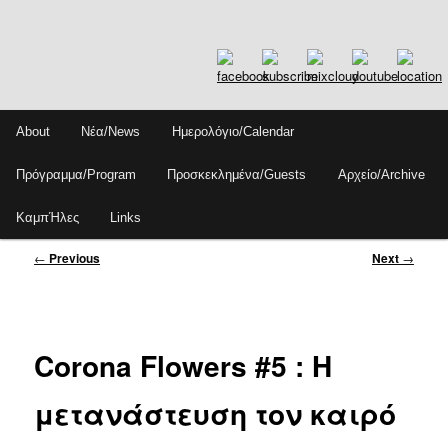
Skip
Main
About
Νέα/News
Ημερολόγιο/Calendar
to
menu
Sear
primary
Πρόγραμμα/Program
Προσκεκλημένα/Guests
Αρχείο/Archive
content
ΚαμπΉλες
Links
Post
←
Previous
Next
→
navigation
Corona Flowers #5 : Η
μετανάστευση τον καιρό