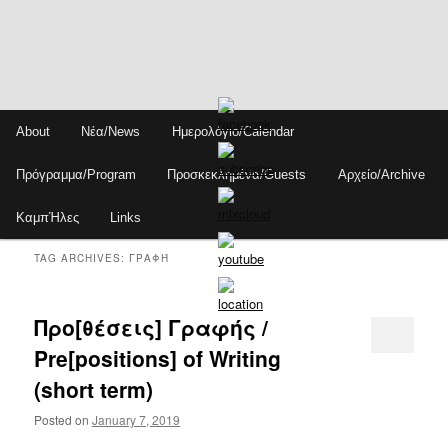
Skip
Skip
Main
About
Νέα/News
Ημερολόγιο/Calendar
to
to
menu
Sear
primary
secondary
Πρόγραμμα/Program
Προσκεκλημένα/Guests
Αρχείο/Archive
content
content
ΚαμπΉλες
Links
TAG ARCHIVES:
ΓΡΑΦΉ
Προ[θέσεις] Γραφής /
Pre[positions] of Writing
(short term)
Posted on
January 7, 2019