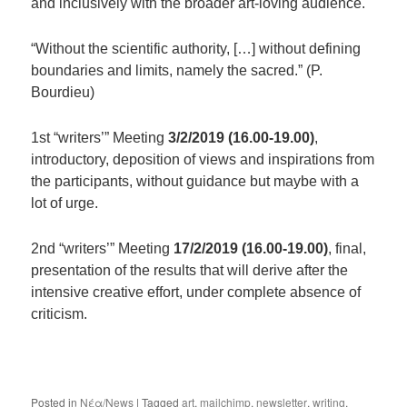
and inclusively with the broader art-loving audience.
“
Without the scientific authority, […] without defining
boundaries and limits, namely the sacred.” (P.
Bourdieu)
1
st
“writers’” Meeting
3/2/2019
(16.00-19.00)
,
introductory, deposition of views and inspirations from
the participants, without guidance but maybe with a
lot of urge.
2
nd
“writers’” Meeting
17/2/2019
(16.00-19.00)
, final,
presentation of the results that will derive after the
intensive creative effort, under complete absence of
criticism.
Posted in
Νέα/News
|
Tagged
art
,
mailchimp
,
newsletter
,
writing
,