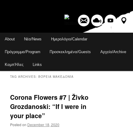
Skip
Skip
Main
About
Νέα/News
Ημερολόγιο/Calendar
to
to
menu
Sear
primary
secondary
Πρόγραμμα/Program
Προσκεκλημένα/Guests
Αρχείο/Archive
content
content
ΚαμπΉλες
Links
TAG ARCHIVES:
ΒΌΡΕΙΑ ΜΑΚΕΔΟΝΊΑ
Corona Flowers #7 | Živko
Grozdanoski: “If I were in
your place”
Posted on
December 18, 2020