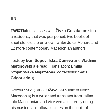
EN
TWIXTlab
discusses with
Živko Grozdanoski
on
a residency that was postponed, two books of
short stories, the unknown writer Jules Menard and
12 more contemporary Macedonian authors.
Texts by
Ivan Šopov
,
Iskra Doneva
and
Vladimir
Martinovski
are read (Translation:
Emilia
Stojanovska Majstorova
, corrections:
Sofia
Grigoriadou
).
Grozdanoski (1986, Kičevo, Republic of North
Macedonia) is a writer and translator from Italian
into Macedonian and vice versa, currently doing
his master’s in cultural studies on the topic of