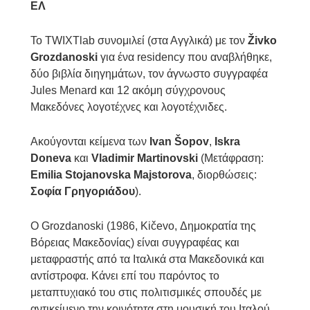
ΕΛ
To TWIXTlab συνομιλεί (στα Αγγλικά) με τον
Živko
Grozdanoski
για ένα residency που αναβλήθηκε,
δύο βιβλία διηγημάτων, τον άγνωστο συγγραφέα
Jules Menard και 12 ακόμη σύγχρονους
Μακεδόνες λογοτέχνες και λογοτέχνιδες.
Ακούγονται κείμενα των
Ivan Šopov
,
Iskra
Doneva
και
Vladimir Martinovski
(Μετάφραση:
Emilia Stojanovska Majstorova
, διορθώσεις:
Σοφία Γρηγοριάδου
).
Ο Grozdanoski (1986, Kičevo, Δημοκρατία της
Βόρειας Μακεδονίας) είναι συγγραφέας και
μεταφραστής από τα Ιταλικά στα Μακεδονικά και
αντίστροφα. Κάνει επί του παρόντος το
μεταπτυχιακό του στις πολιτισμικές σπουδές με
αντικείμενο την κοινότητα στη μουσική του Ιταλού