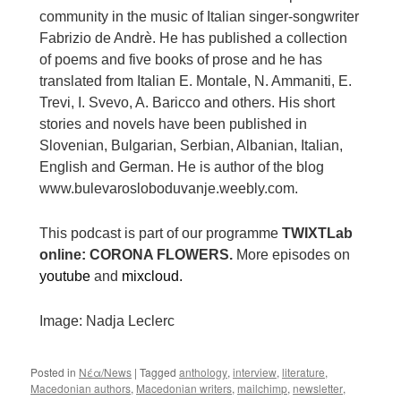
community in the music of Italian singer-songwriter
Fabrizio de Andrè. He has published a collection
of poems and five books of prose and he has
translated from Italian E. Montale, N. Ammaniti, E.
Trevi, I. Svevo, A. Baricco and others. His short
stories and novels have been published in
Slovenian, Bulgarian, Serbian, Albanian, Italian,
English and German. He is author of the blog
www.bulevarosloboduvanje.weebly.com
.
This podcast is part of our programme
TWIXTLab
online: CORONA FLOWERS.
More episodes on
youtube
and
mixcloud.
Image: Nadja Leclerc
Posted in
Νέα/News
|
Tagged
anthology
,
interview
,
literature
,
Macedonian authors
,
Macedonian writers
,
mailchimp
,
newsletter
,