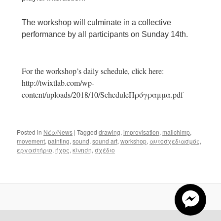
The workshop will culminate in a collective
performance by all participants on Sunday 14th.
For the workshop’s daily schedule, click here:
http://twixtlab.com/wp-
content/uploads/2018/10/ScheduleΠρόγραμμα.pdf
Posted in
Νέα/News
|
Tagged
drawing
,
improvisation
,
mailchimp
,
movement
,
painting
,
sound
,
sound art
,
workshop
,
αυτοσχεδιασμός
,
εργαστήριο
,
ήχος
,
κίνηση
,
σχέδιο
S
e
a
r