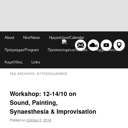
Skip
Skip
Main
About
Νέα/News
Ημερολόγιο/Calendar
to
to
menu
Sear
primary
secondary
Πρόγραμμα/Program
Προσκεκλημένα/Guests
Αρχείο/Archive
content
content
ΚαμπΉλες
Links
TAG ARCHIVES:
ΑΥΤΟΣΧΕΔΙΑΣΜΌΣ
Workshop: 12-14/10 on
Sound, Painting,
Synaesthesia & Improvisation
Posted on
October 2, 2018