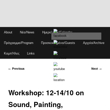
Skip
Main
About
Νέα/News
Ημερολόγιο/Calendar
to
menu
Sear
primary
Πρόγραμμα/Program
Προσκεκλημένα/Guests
Αρχείο/Archive
content
ΚαμπΉλες
Links
Post
←
Previous
Next
→
navigation
Workshop: 12-14/10 on
Sound, Painting,