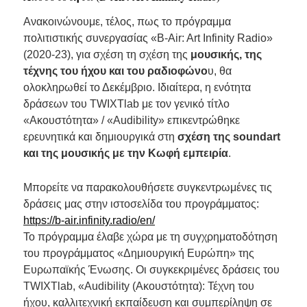
Ανακοινώνουμε, τέλος, πως το πρόγραμμα
πολιτιστικής συνεργασίας «B-Air: Art Infinity Radio»
(2020-23), για σχέση τη σχέση της
μουσικής, της
τέχνης του ήχου και του ραδιοφώνο
υ, θα
ολοκληρωθεί το Δεκέμβριο. Ιδιαίτερα, η ενότητα
δράσεων του TWIXTlab με τον γενικό τίτλο
«Ακουστότητα» / «Audibility» επικεντρώθηκε
ερευνητικά και δημιουργικά στη
σχέση της soundart
και της μουσικής με την Κωφή εμπειρία
.
Μπορείτε να παρακολουθήσετε συγκεντρωμένες τις
δράσεις μας στην ιστοσελίδα του προγράμματος:
https://b-air.infinity.radio/en/
Το πρόγραμμα έλαβε χώρα με τη συγχρηματοδότηση
του προγράμματος «Δημιουργική Ευρώπη» της
Ευρωπαϊκής Ένωσης. Οι συγκεκριμένες δράσεις του
TWIXTlab, «Audibility (Ακουστότητα): Τέχνη του
ήχου, καλλιτεχνική εκπαίδευση και συμπερίληψη σε