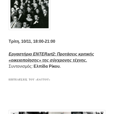
Τ
ρίτη, 10/11, 18:00-21:00
Εργαστήριο ENTERart2
: Προτάσεις κριτικής
«οικειοποίησης» της σύγχρονης τέχνης.
Συντονισμός:
Ελπίδα Ρίκου.
ΕΠΙΤΕΛΈΣΕΙΣ ΤΟΥ «ΕΑΥΤΟΎ»
…
.