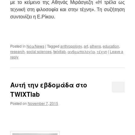
με το κείμενο της Αθηνάς Μιράσγεζη «Η τρέλα ως
τεχνική στη φιλοσοφία και στην τέχνη». Τη συζήτηση
συντονίζει η Ε.Ρίκου.
.
Posted in
Νέα/News
|
Tagged
anthropology
,
art
,
athens
,
education
,
research
,
social sciences
,
twixtlab
,
ανθρωπολογία
,
τέχνη
|
Leave a
reply
Αυτή την εβδομάδα στο
TWIXTlab
Posted on
November 7, 2015
..