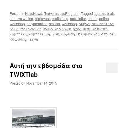
Posted in
Νέα/News
,
Πρόγραμμα/Program
|
Tagged
ageism
,
b-air
,
creative writing
,
h(e)avens
,
mailchimp
,
newsletter
,
online
,
online
workshop
,
polymenakos
,
sexism
,
workshop
,
αθήνα
,
ακουστότητα
,
ανθρωπολογία
,
δημιουργική γραφή
,
ήχος
,
θεσμική κρτική
,
καμπηλες
,
καμπήλες
,
κριτική
,
κώφωση
,
Πολυμενάκος
,
σπουδές
Κώφωσης
,
τέχνη
Αυτή την εβδομάδα στο
TWIXTlab
Posted on
November 14, 2015
..