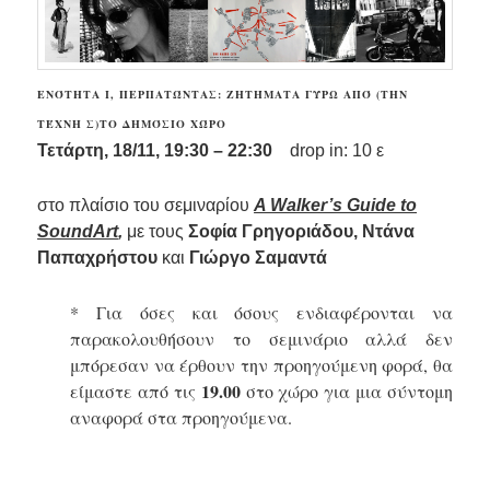
ΕΝΌΤΗΤΑ Ι, ΠΕΡΠΑΤΏΝΤΑΣ: ΖΗΤΉΜΑΤΑ ΓΎΡΩ ΑΠΌ (ΤΗΝ
ΤΈΧΝΗ Σ)ΤΟ ΔΗΜΌΣΙΟ ΧΏΡΟ
Τ
ετάρτη, 18/11, 19:30 – 22:30
drop in: 10 ε
στο πλαίσιο του σεμιναρίου
A Walker’s Guide to
SoundArt
,
με τους
Σοφία Γρηγοριάδου, Ντάνα
Παπαχρήστου
και
Γιώργο Σαμαντά
* Για όσες και όσους ενδιαφέρονται να
παρακολουθήσουν το σεμινάριο αλλά δεν
μπόρεσαν να έρθουν την προηγούμενη φορά, θα
19.00
είμαστε από τις
στο χώρο για μια σύντομη
αναφορά στα προηγούμενα.
.