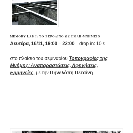
MEMORY LAB Ι:
ΤΟ ΒΕΡΟΛΊΝΟ ΩΣ ΠΌΛΗ-ΜΝΗΜΕΊΟ
Δ
ευτέρα, 16/11, 19:00 – 22:00
drop in: 10 ε
στο πλαίσιο του σεμιναρίου
Τοπογραφίες της
Μνήμης: Αναπαραστάσεις,
Αφηγήσεις,
Ε
ρμη
νείες
,
με την
Πηνελόπη Πετσίνη
…