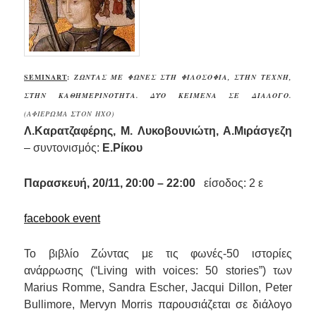
SEMINART
:
Z
ΏΝΤΑΣ ΜΕ ΦΩΝΈΣ ΣΤΗ ΦΙΛΟΣΟΦΊΑ, ΣΤΗΝ ΤΈΧΝΗ,
ΣΤΗΝ ΚΑΘΗΜΕΡΙΝΌΤΗΤΑ. ΔΎΟ ΚΕΊΜΕΝΑ ΣΕ ΔΙΆΛΟΓΟ.
(ΑΦΙΈΡΩΜΑ ΣΤΟΝ ΉΧΟ)
Λ.Καρατζαφέρης, Μ. Λυκοβουνιώτη, Α.Μιράσγεζη
–
συντονισμός:
Ε.Ρίκου
Παρασκευή, 20/11, 20:00 – 22:00
είσοδος: 2 ε
facebook event
Το βιβλίο
Ζώντας με τις φωνές-50 ιστορίες
ανάρρωσης
(“
Living with voices
: 50
stories
”) των
Marius Romme
,
Sandra Escher
,
Jacqui Dillon
,
Peter
Bullimore
,
Mervyn Morris
παρουσιάζεται σε διάλογο