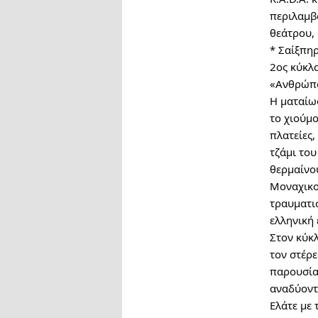
περιλαμβά
θεάτρου,
* Σαίξπη
2ος κύκλο
«Ανθρώπο
Η ματαίωσ
το χιούμο
πλατείες,
τζάμι του
θερμαίνου
Μοναχικο
τραυματισ
ελληνική
Στον κύκ
τον στέρε
παρουσία
αναδύοντα
Ελάτε με 