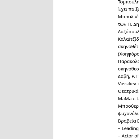
Τομπούλη,
Έχει παίξ
Μπουλμέτ
των Π. Δη
Λαζόπουλο
Καλαϊτζίδ
σκηνοθέτη
(Χοηφόροι
Παρακολο
σκηνοθεσί
Δαβή, Ρ. 
Vassiliev 
Θεατρικά 
MaMa e.t.
Μπρούερ –
ψυχανάλυ
Βραβεία 
– Leading
– Actor o