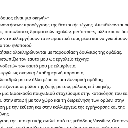
όσμος είναι μια σκηνή»*
υναντήσεων προσέγγισης της θεατρικής τέχνης. Απευθύνονται σ
ς, σπουδαστές δραματικών σχολών, performers, αλλά και σε όσ
ν να καλλιεργήσουν τα εκφραστικά τους μέσα και να γνωρίσουν
ία του ηθοποιού.
τήσεις ολοκληρώνονται με παρουσίαση δουλειάς της ομάδας.
μετωπίζω τον εαυτό μου ως εργαλείο τέχνης;
οθετώ» τον εαυτό μου με ειλικρίνεια;
ουργώ ως σκηνική / καθημερινή παρουσία;
λεπιδρώ με τον άλλο μέσα σε μια δυναμική ομάδας;
τίζονται οι ρόλοι της ζωής με τους ρόλους επί σκηνής;
 μια διαδικασία παιχνιδιού στοχεύουμε στην κατανόηση του εα
, στην επαφή με τον χώρο και τη διερεύνηση των ορίων, στην
η με την έκθεση και στην καλλιέργεια της εγρήγορσης και της
ύνης.
ιση της υποκριτικής αντλεί από τις μεθόδους Vassiliev, Grotovs
κ.ά., ενώ εμπλουτίζεται με ασκήσεις σώματος και φωνής που