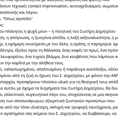
νουν τεχνικές contact improvisation, αυτοσχεδιασμού, σωματι
 αναπνοής και λόγου.
ρ, “Όπως αγαπάτε”
ς:
υ πλάνητος η ψυχή μου» – η ποιητική του Σωτήρη Δημητρίου
η, η απόγνωση, η ζωογόνα ελπίδα, η λοξή σεξουαλικότητα, η μ
ρ, η εφήμερη συνεύρεση με τον άλλο, η αγάπη, η παρηγοριά. Δρ
 δέντρα, έξοδοι προς τη θάλασσα, ένας καφές το πρωί, ένα πρό
 λεωφορείου, ένα τυχαίο βλέμμα, δυο κουβέντες που λάμπουν κ
ν την καρδιά με την αλήθεια τους.
ί, ταλαιπωρημένοι, απελπισμένοι ή παράλογα αισιόδοξοι, αδύν
μένοι από τη ζωή οι ήρωες του Σ. Δημητρίου, με φόντο την Αθ
 επαρχία, προσφέρουν πλούσιο υλικό για τη θεατρική τους από
λο αυτόν, με όχημα τα διηγήματα του Σωτήρη Δημητρίου, θα δ
ο, ελλειπτικό, συγκινητικό λόγο του, στοχεύοντας σε μια σκηνικ
ση των αποσυνάγωγων, εξαιρετικά ζωντανών προσώπων που
ι από την τόσο ιδιαίτερη, σκληρή και τρυφερή ταυτόχρονα, ματ
το αγαπημένο σας κείμενο του Σ. Δημητρίου, να διαβάσουμε, να