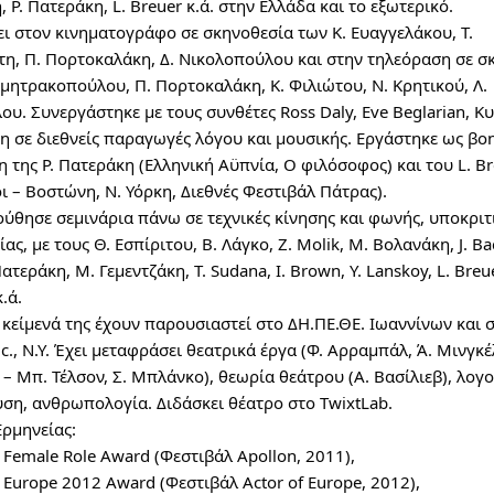
 Ρ. Πατεράκη, L. Breuer κ.ά. στην Ελλάδα και το εξωτερικό.
ει στον κινηματογράφο σε σκηνοθεσία των Κ. Ευαγγελάκου, Τ.
η, Π. Πορτοκαλάκη, Δ. Νικολοπούλου και στην τηλεόραση σε σ
μητρακοπούλου, Π. Πορτοκαλάκη, Κ. Φιλιώτου, Ν. Κρητικού, Λ.
υ. Συνεργάστηκε με τους συνθέτες Ross Daly, Eve Beglarian, Κ
η σε διεθνείς παραγωγές λόγου και μουσικής. Εργάστηκε ως βο
 της Ρ. Πατεράκη (Ελληνική Αϋπνία, Ο φιλόσοφος) και του L. B
 – Βοστώνη, Ν. Υόρκη, Διεθνές Φεστιβάλ Πάτρας).
ύθησε σεμινάρια πάνω σε τεχνικές κίνησης και φωνής, υποκριτι
ας, με τους Θ. Εσπίριτου, Β. Λάγκο, Z. Molik, Μ. Βολανάκη, J. B
Πατεράκη, Μ. Γεμεντζάκη, T. Sudana, I. Brown, Y. Lanskoy, L. Breue
κ.ά.
κείμενά της έχουν παρουσιαστεί στο ΔΗ.ΠΕ.ΘΕ. Ιωαννίνων και σ
c., N.Y. Έχει μεταφράσει θεατρικά έργα (Φ. Αρραμπάλ, Ά. Μινγκέ
 Μπ. Τέλσον, Σ. Μπλάνκο), θεωρία θεάτρου (Α. Βασίλιεβ), λογο
ση, ανθρωπολογία. Διδάσκει θέατρο στο TwixtLab.
Ερμηνείας:
 Female Role Award (Φεστιβάλ Apollon, 2011),
f Europe 2012 Award (Φεστιβάλ Actor of Europe, 2012),