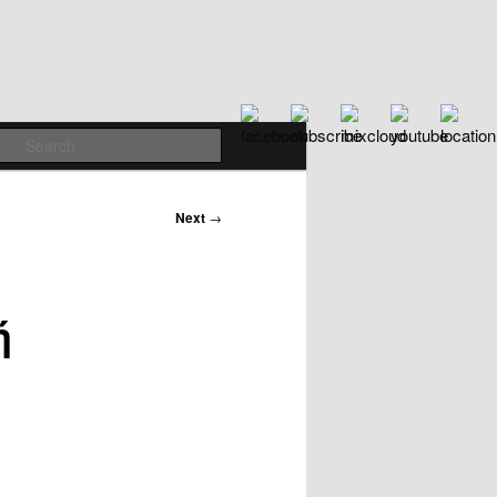
Search
ve
ΚαμπΉλες
Links
Next
→
ή