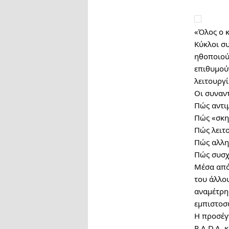
«Όλος ο κ
Κύκλοι σ
ηθοποιού
επιθυμού
λειτουργ
Οι συναν
Πώς αντι
Πώς «σκην
Πώς λειτ
Πώς αλλη
Πώς συσχε
Μέσα από
του άλλου
αναμέτρησ
εμπιστοσ
Η προσέγγ
R.A.D.A. 