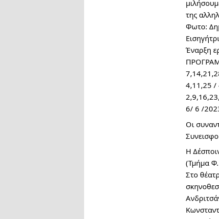
μιλήσουμε
της αλλη
Φωτο: Δη
Εισηγήτρ
Έναρξη ε
ΠΡΟΓΡΑ
7,14,21,2
4,11,25 /
2,9,16,23
6/ 6 /20
Οι συναντ
Συνεισφο
Η Δέσποι
(Τμήμα Φ.
Στο θέατρ
σκηνοθεσί
Ανδριτσάν
Κωνσταντι