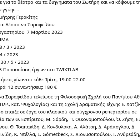
 για το θέατρο και τα διηγήματα του Σωτήρη και να κόψουμε τ
λεγγύης…
μήτρης Γερακίτης
ια: Δέσποινα Σαραφείδου
ργαστηρίου: 7 Μαρτίου 2023
ΜΜΑ
8 / 3 / 2023
 4 / 2023
,30 / 5 / 2023
23 Παρουσίαση έργων στο TWIXTLAB
ήσεις γίνονται κάθε Τρίτη, 19.00-22.00
ρά: 12 συναντήσεις: 180 €
να Σαραφείδου τελείωσε τη Φιλοσοφική Σχολή του Παν/μίου Α
Π.Ψ., κατ. Ψυχολογίας) και τη Σχολή Δραματικής Τέχνης Ε. Χατζί
ο έπαιξε σε έργα του κλασικού και σύγχρονου ρεπερτορίου σε
α των Θ. Εσπίριτου, Μ. Σάρδη, Π. Οικονομοπούλου, Ό. Ζήση, Ε
ου, Θ. Τσαπακίδη, Δ. Κονδυλάκη, Α. Αλάτση, Δ. Αράπογλου, Δ.
νίδη, Κ. Ντέλλα, L. Gómezbeck, Σ. Διονυσοπούλου, Ι. Ανδρεάδη,