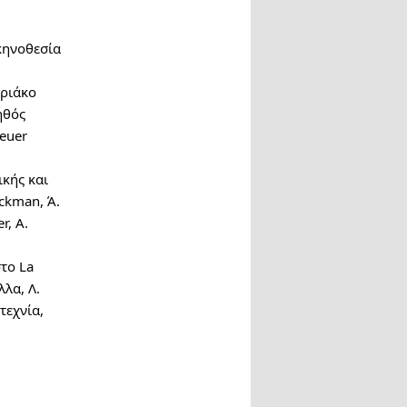
κηνοθεσία
υριάκο
ηθός
reuer
κής και
ackman, Ά.
r, A.
το La
λλα, Λ.
τεχνία,