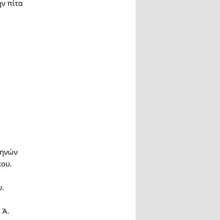
ην πίτα
θηνών
κου.
υ.
 Ά.