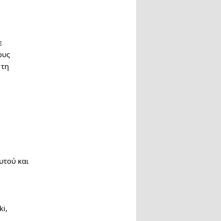
ε
ους
 τη
υτού και
ki,