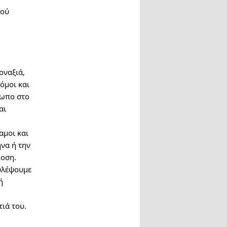
κού
οναξιά,
όμοι και
σωπο στο
αι
αμοι και
ήνα ή την
δοση.
ουλέψουμε
ή
ιά του.