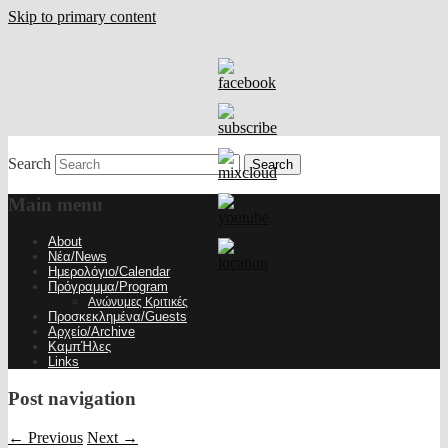
Skip to primary content
Search
Main menu
About
Νέα/News
Ημερολόγιο/Calendar
Πρόγραμμα/Program
Ανώνυμες Κριτικές
Προσκεκλημένα/Guests
Αρχείο/Archive
ΚαμπΉλες
Links
Post navigation
←
Previous
Next
→