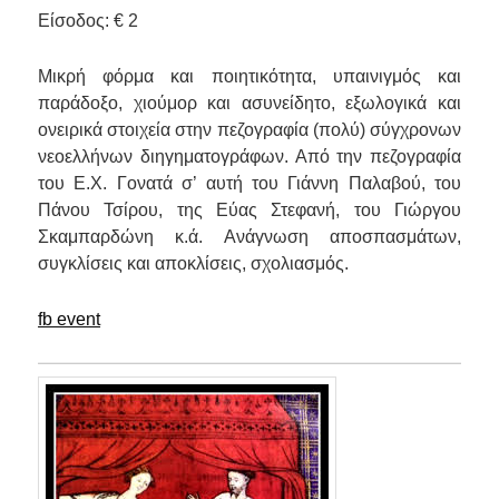
Είσοδος: € 2
Μικρή φόρμα και ποιητικότητα, υπαινιγμός και
παράδοξο, χιούμορ και ασυνείδητο, εξωλογικά και
ονειρικά στοιχεία στην πεζογραφία (πολύ) σύγχρονων
νεοελλήνων διηγηματογράφων. Από την πεζογραφία
του Ε.Χ. Γονατά σ’ αυτή του Γιάννη Παλαβού, του
Πάνου Τσίρου, της Εύας Στεφανή, του Γιώργου
Σκαμπαρδώνη κ.ά. Ανάγνωση αποσπασμάτων,
συγκλίσεις και αποκλίσεις, σχολιασμός.
fb event