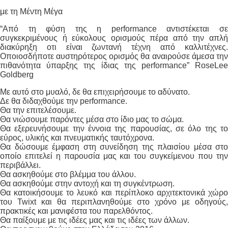
με τη Μέντη Μέγα
“Από τη φύση της η performance αντιστέκεται σε
συγκεκριμένους ή εύκολους ορισμούς πέρα από την απλή
διακύρηξη οτι είναι ζωντανή τέχνη από καλλιτέχνες.
Οποιοσδήποτε αυστηρότερος ορισμός θα αναιρούσε άμεσα την
πιθανότητα ύπαρξης της ίδιας της performance” RoseLee
Goldberg
Με αυτό στο μυαλό, δε θα επιχειρήσουμε το αδύνατο.
Δε θα διδαχθούμε την performance.
Θα την επιτελέσουμε.
Θα νιώσουμε παρόντες μέσα στο ίδιο μας το σώμα.
Θα εξερευνήσουμε την έννοια της παρουσίας, σε όλο της το
εύρος, υλικής και πνευματικής ταυτόχρονα.
Θα δώσουμε έμφαση στη συνείδηση της πλαισίου μέσα στο
οποίο επιτελεί η παρουσία μας και του συγκείμενου που την
περιβάλλει.
Θα ασκηθούμε στο βλέμμα του άλλου.
Θα ασκηθούμε στην αντοχή και τη συγκέντρωση.
Θα κατοικήσουμε το λευκό και περίπλοκο αρχιτεκτονικά χώρο
του Twixt και θα περιπλανηθούμε στο χρόνο με οδηγούς,
πρακτικές και μανιφέστα του παρελθόντος.
Θα παίξουμε με τις ιδέες μας και τις ιδέες των άλλων.