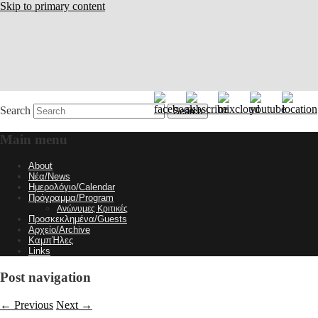
Skip to primary content
Search
Main menu
About
Νέα/News
Ημερολόγιο/Calendar
Πρόγραμμα/Program
Ανώνυμες Κριτικές
Προσκεκλημένα/Guests
Αρχείο/Archive
ΚαμπΉλες
Links
Post navigation
←
Previous
Next
→