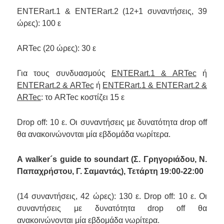
ENTERart.1 & ΕNTERart.2 (12+1 συναντήσεις,
39
ώρες
): 100 ε
ARTec (
20 ώρες
): 30 ε
Για τους συνδυασμούς
ENTERart.1 & ARTec
ή
ENTERart.2 & ARTec
ή
ENTERart.1 & ΕNTERart.2 &
ARTec
: το ARTec κοστίζει 15 ε
Drop off: 10 ε.
Οι συναντήσεις με δυνατότητα
drop off
θα ανακοινώνονται μία εβδομάδα νωρίτερα
.
Α walker´s guide to soundart
(Σ. Γρηγοριάδου, Ν.
Παπαχρήστου, Γ. Σαμαντάς),
Τετάρτη 19:00-22:00
(14 συναντήσεις,
4
2
ώρες
): 130 ε. Drop off: 10 ε.
Οι
συναντήσεις με δυνατότητα
drop off
θα
ανακοινώνονται μία εβδομάδα νωρίτερα
.