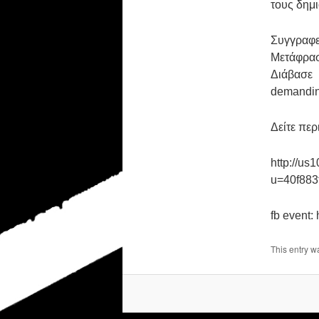
τους δημι
Συγγραφε
Μετάφρασ
Διάβασε
demandin
Δείτε περ
http://us
u=40f883
fb event
This entry w