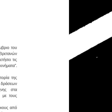
μβριο του
 Βρετανών
τήσει τις
νήματα”.
τορία της
α δράσεων
έχνης στα
” με τους
οιους από