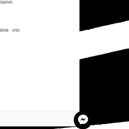
είμενο.
line στο