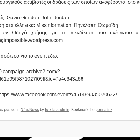
ουργικούς ακτιβιστές οι δράσεις των οποίων αναφέρονται στο κ
ίς: Gavin Grindon, John Jordan
η στα ελληνικά: Missinformation, Πηνελόπη Θωμαΐδη
 τον Οδηγό χρήσης για τη διεκδίκηση του ανέφικτου on
gimpossible.wordpress.com
ισσότερα για το event εδώ:
10.campaign-archive2.com/?
f61e95f5871027f09ff&id=7a4c643a66
: https://www.facebook.com/events/451489335020622/
as posted in
Νέα/News
by
twixtlab.admin
. Bookmark the
permalink
.