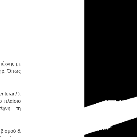
τέχνης με
πηρ, Όπως
nterart/
).
ο πλαίσιο
έχνη, τη
τιβισμού &