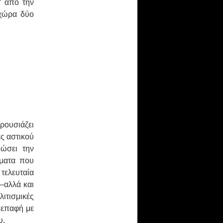
” από την
 χώρα δύο
ρουσιάζει
ες αστικού
δώσει την
ύματα που
τελευταία
 –αλλά και
ιτισμικές
 επαφή με
υ.