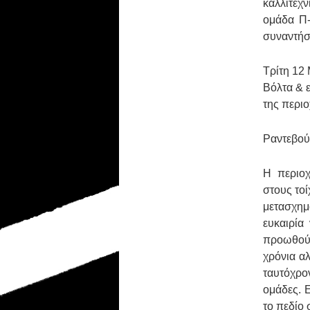
καλλιτεχ
ομάδα Π-
συναντήσ
Τρίτη 12 
Βόλτα & ε
της περι
Ραντεβού
Η περιοχ
στους τοί
μετασχημ
ευκαιρία
προωθούν
χρόνια αλ
ταυτόχρο
ομάδες. 
το πεδίο 