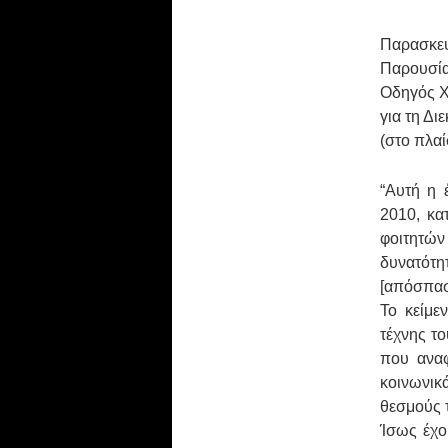
Παρασκευ
Παρουσί
Οδηγός 
για τη Δι
(στο πλαί
“Αυτή η 
2010, κα
φοιτητών
δυνατότ
[απόσπασ
Το κείμε
τέχνης τ
που αναφ
κοινωνικ
θεσμούς τ
Ίσως έχο