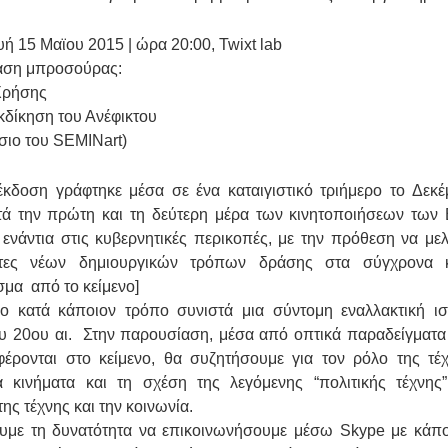
ή 15 Μαϊου 2015 | ώρα 20:00, Twixt lab
αση μπροσούρας:
Χρήσης
εκδίκηση του Ανέφικτου
σιο του SEMINart)
έκδοση γράφτηκε μέσα σε ένα καταιγιστικό τριήμερο το Δεκέ
τά την πρώτη και τη δεύτερη μέρα των κινητοποιήσεων των
 ενάντια στις κυβερνητικές περικοπές, με την πρόθεση να μελε
ητες νέων δημιουργικών τρόπων δράσης στα σύγχρονα κι
μα από το κείμενο]
νο κατά κάποιον τρόπο συνιστά μια σύντομη εναλλακτική ισ
ου 20ου αι. Στην παρουσίαση, μέσα από οπτικά παραδείγματ
έρονται στο κείμενο, θα συζητήσουμε για τον ρόλο της τ
ά κινήματα και τη σχέση της λεγόμενης “πολιτικής τέχνης
ης τέχνης και την κοινωνία.
υμε τη δυνατότητα να επικοινωνήσουμε μέσω Skype με κάπ