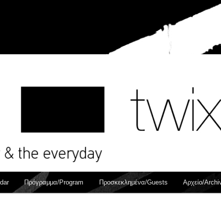
dar
Πρόγραμμα/Program
Προσκεκλημένα/Guests
Αρχείο/Archi