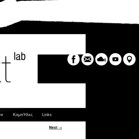
Search
ve
ΚαμπΉλες
Links
Next
→