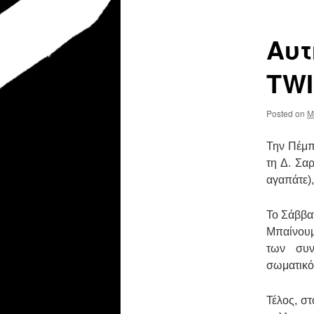
Αυτ
TWI
Posted on
M
Την Πέμπ
τη Δ. Σα
αγαπάτε)
Το Σάββα
Μπαίνουμ
των συν
σωματικότ
Τέλος, στ