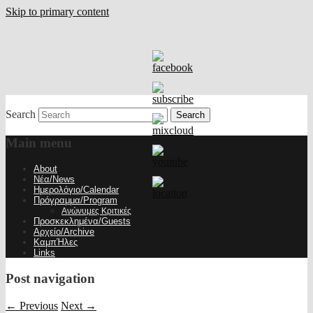
Skip to primary content
Search
Main menu
About
Νέα/News
Ημερολόγιο/Calendar
Πρόγραμμα/Program
Ανώνυμες Κριτικές
Προσκεκλημένα/Guests
Αρχείο/Archive
ΚαμπΉλες
Links
Post navigation
←
Previous
Next
→