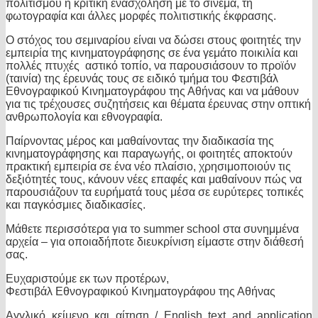
πολιτισμού ή κριτική ενασχόληση με το σινεμά, τη
φωτογραφία και άλλες μορφές πολιτιστικής έκφρασης.
Ο στόχος του σεμιναρίου είναι να δώσει στους φοιτητές την
εμπειρία της κινηματογράφησης σε ένα γεμάτο ποικιλία και
πολλές πτυχές αστικό τοπίο, να παρουσιάσουν το προϊόν
(ταινία) της έρευνάς τους σε ειδικό τμήμα του Φεστιβάλ
Εθνογραφικού Κινηματογράφου της Αθήνας και να μάθουν
για τις τρέχουσες συζητήσεις και θέματα έρευνας στην οπτική
ανθρωπολογία και εθνογραφία.
Παίρνοντας μέρος και μαθαίνοντας την διαδικασία της
κινηματογράφησης και παραγωγής, οι φοιτητές αποκτούν
πρακτική εμπειρία σε ένα νέο πλαίσιο, χρησιμοποιούν τις
δεξιότητές τους, κάνουν νέες επαφές και μαθαίνουν πώς να
παρουσιάζουν τα ευρήματά τους μέσα σε ευρύτερες τοπικές
και παγκόσμιες διαδικασίες.
Μάθετε περισσότερα για το summer school στα συνημμένα
αρχεία – για οποιαδήποτε διευκρίνιση είμαστε στην διάθεσή
σας.
Ευχαριστούμε εκ των προτέρων,
Φεστιβάλ Εθνογραφικού Κινηματογράφου της Αθήνας
Αγγλικό κείμενο και αίτηση / English text and application