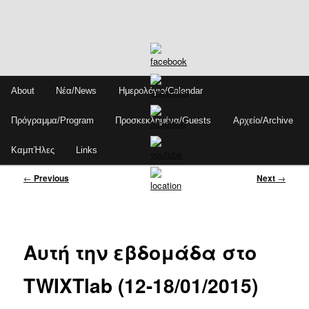
Skip
Main
About
Νέα/News
Ημερολόγιο/Calendar
to
menu
Sear
primary
Πρόγραμμα/Program
Προσκεκλημένα/Guests
Αρχείο/Archive
content
ΚαμπΉλες
Links
Post
←
Previous
Next
→
navigation
Αυτή την εβδομάδα στο
TWIXTlab (12-18/01/2015)