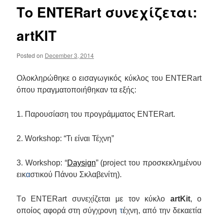
Το ENTERart συνεχίζεται:
artKIT
Posted on
December 3, 2014
Ολοκληρώθηκε ο εισαγωγικός κύκλος του ENTERart
όπου πραγματοποιήθηκαν τα εξής:
1. Παρουσίαση του προγράμματος ENTERart.
2. Wοrkshop: “Τι είναι Τέχνη”
3. Wοrkshop: “
Daysign
”
(
project του προσκεκλημένου
εικ
α
στικού Πάνου Σκλαβενίτη
).
T
ο
ENTERart
συνεχίζεται με τον κύκλο
artKit
, ο
οποίος αφορά στη σύγχρονη
τ
έχνη, από την δεκαετία