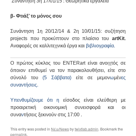
Συνάντηση 3η 17/01/15 : Θεωρητικά εργαλεία
β- Φτιάξ’ το μόνος σου
Συνάντηση 1η 20/12/14 & 2η 10/01/15: συζήτηση
projects που προκύπτουν στο πλαίσιο του
artKit
.
Αναφορές σε καλλιτεχνικά έργα και
βιβλιογραφία.
Ο πρώτος κύκλος του ENTERart είναι ανοιχτός σε
όποιον επιθυμεί να τον παρακολουθήσει, είτε στο
σύνολό του
(5 Σάββατα)
είτε σε μεμον
ω
μέν
ες
συναντήσεις.
Υπενθυμίζουμε ότι η
είσοδος είναι ελεύθερη με
προαιρετική οικονομική συνεισφορά και οι
συνα
ν
τήσεις ξεκινούν στις 17:00 .
This entry was posted in
Νέα/News
by
twixtlab.admin
. Bookmark the
permalink
.