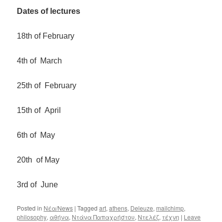
Dates of lectures
18th of February
4th of March
25th of February
15th of April
6th of May
20th of May
3rd of June
Posted in
Νέα/News
|
Tagged
art
,
athens
,
Deleuze
,
mailchimp
,
philosophy
,
αθήνα
,
Ντάνα Παπαχρήστου
,
Ντελέζ
,
τέχνη
|
Leave