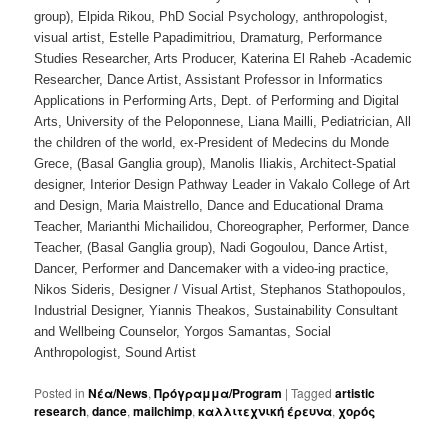
group), Elpida Rikou, PhD Social Psychology, anthropologist,
visual artist, Estelle Papadimitriou, Dramaturg, Performance
Studies Researcher, Arts Producer, Katerina El Raheb -Academic
Researcher, Dance Artist, Assistant Professor in Informatics
Applications in Performing Arts, Dept. of Performing and Digital
Arts, University of the Peloponnese, Liana Mailli, Pediatrician, All
the children of the world, ex-President of Medecins du Monde
Grece, (Basal Ganglia group), Manolis Iliakis, Architect-Spatial
designer, Interior Design Pathway Leader in Vakalo College of Art
and Design, Maria Maistrello, Dance and Educational Drama
Teacher, Marianthi Michailidou, Choreographer, Performer, Dance
Teacher, (Basal Ganglia group), Nadi Gogoulou, Dance Artist,
Dancer, Performer and Dancemaker with a video-ing practice,
Nikos Sideris, Designer / Visual Artist, Stephanos Stathopoulos,
Industrial Designer, Yiannis Theakos, Sustainability Consultant
and Wellbeing Counselor, Yorgos Samantas, Social
Anthropologist, Sound Artist
Posted in
Νέα/News
,
Πρόγραμμα/Program
|
Tagged
artistic
research
,
dance
,
mailchimp
,
καλλιτεχνική έρευνα
,
χορός