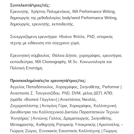
Συντελεστά/τριες/τές:
Ερευνητής: Χρήστος Πολυμενάκος, MA Performance Writing,
δημιουργός της μεθοδολογίας body/word Performance Writing,
δημιουργός, ερευνητής, εκπαιδευτής,
Συνεργαζόμενη ερευνήτρια: Ηλιάνα Φύλλα, PhD, ιστορικός
τέχνης με ειδίκευση στο σύγχρονο χορό,
Ερευνητική σύμβουλος: Θάλεια Δήτσα, χορογράφος, ερευνήτρια,
εκπαιδεύτρια, MA Choreography, M.Sc. Κοινωνιολογία και
Πολιτική Επιστήμη.
Προσκεκλημένα/ες/οι ερευνητά/τριες/τες:
Άγγελος Παπαδόπουλος, Χορογράφος, Σκηνοθέτης, Performer |
Αναστασία Σ. Τσινγκοτζίδου, PhD, DVM, μέλος ΔΕΠ, ΑΠΘ,
(ομάδα «Βασικά Γάγγλια») | Αναστάσιος Νικολός,
Ζαχαροπλάστης | Αντιγόνη Γύρα, Χορογράφος, Καλλιτεχνική
Διευθύντρια του Καλλιτεχνικού Δικτύου Παραστατικών Τεχνών
‘Κινητήρας’ | Αντώνης Γαλέος, Δραματουργός, Σκηνοθέτης,
Μεταφραστής, Καθηγητής Ρητορικής Υποκριτικής | Αριστοτέλης –
Γιώργος Ζώγας, Εννοιακός Εικαστικός Καλλιτέχνης | Γιώργος