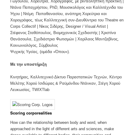
Γώγουλου, Χορεύτρια, Χορογράφος, με βιντεοληπτική πρακτική |
Ντάνα Παπαχρήστου, PhD, Μουσικολόγος και Καλλιτέχνιδα του
Ήχου | Ντέμη Παπαθανασίου, ανάπηρη Χορεύτρια και
Χορογράφος, τέως Καλλιτεχνική συν-Διευθύντρια του Theatre en
Corps Collectif | Νίκος Σιδέρης, Designer / Visual Artist |
Στέφανος Σταθόπουλος, Βιομηχανικός Σχεδιαστής | Χριστίνα
Θανάσουλα, Σχεδιάστρια Φωτισμών | Χαρίλαος Μαντζαβίνος,
Κοινωνιολόγος, Σύμβουλος
Ψυχικής Υγείας, (ομάδα «Όπου»).
Με την υποστήριξη
Κινητήρας, Καλλιτεχνικό Δίκτυο Παραστατικών Τεχνών, Κέντρο
Μελέτης Χορού Ισιδώρας & Ραϋμόνδου Ντάνκαν, Στέγη Χορού
Λευκωσίας, TWIXTlab
Scoring corporealities
How can the relationship between body and word, when
approached in the light of different arts and sciences, make