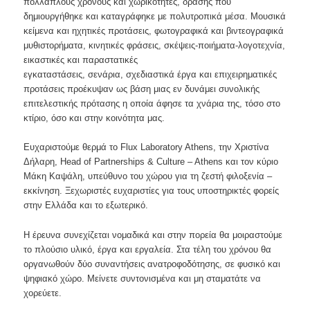
πολλαπλούς χρόνους και χωρικότητες, δράσης που
δημιουργήθηκε και καταγράφηκε με πολυτροπικά μέσα. Μουσικά
κείμενα και ηχητικές προτάσεις, φωτογραφικά και βιντεογραφικά
μυθιστορήματα, κινητικές φράσεις, σκέψεις-ποιήματα-λογοτεχνία,
εικαστικές και παραστατικές
εγκαταστάσεις, σενάρια, σχεδιαστικά έργα και επιχειρηματικές
προτάσεις προέκυψαν ως βάση μιας εν δυνάμει συνολικής
επιτελεστικής πρότασης η οποία άφησε τα χνάρια της, τόσο στο
κτίριο, όσο και στην κοινότητα μας.
Ευχαριστούμε θερμά το Flux Laboratory Athens, την Χριστίνα
Δήλαρη, Head of Partnerships & Culture – Athens και τον κύριο
Μάκη Καψάλη, υπεύθυνο του χώρου για τη ζεστή φιλοξενία –
εκκίνηση. Ξεχωριστές ευχαριστίες για τους υποστηρικτές φορείς
στην Ελλάδα και το εξωτερικό.
Η έρευνα συνεχίζεται νομαδικά και στην πορεία θα μοιραστούμε
το πλούσιο υλικό, έργα και εργαλεία. Στα τέλη του χρόνου θα
οργανωθούν δύο συναντήσεις ανατροφοδότησης, σε φυσικό και
ψηφιακό χώρο. Μείνετε συντονισμένα και μη σταματάτε να
χορεύετε.