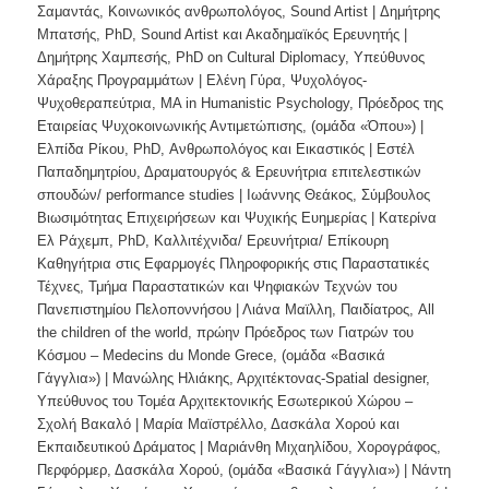
Σαμαντάς, Κοινωνικός ανθρωπολόγος, Sound Artist | Δημήτρης
Μπατσής, PhD, Sound Artist και Ακαδημαϊκός Ερευνητής |
Δημήτρης Χαμπεσής, PhD on Cultural Diplomacy, Υπεύθυνος
Χάραξης Προγραμμάτων | Ελένη Γύρα, Ψυχολόγος-
Ψυχοθεραπεύτρια, MA in Humanistic Psychology, Πρόεδρος της
Εταιρείας Ψυχοκοινωνικής Αντιμετώπισης, (ομάδα «Όπου») |
Ελπίδα Ρίκου, PhD, Ανθρωπολόγος και Εικαστικός | Εστέλ
Παπαδημητρίου, Δραματουργός & Ερευνήτρια επιτελεστικών
σπουδών/ performance studies | Ιωάννης Θεάκος, Σύμβουλος
Βιωσιμότητας Επιχειρήσεων και Ψυχικής Ευημερίας | Κατερίνα
Ελ Ράχεμπ, PhD, Καλλιτέχνιδα/ Ερευνήτρια/ Επίκουρη
Καθηγήτρια στις Εφαρμογές Πληροφορικής στις Παραστατικές
Τέχνες, Τμήμα Παραστατικών και Ψηφιακών Τεχνών του
Πανεπιστημίου Πελοποννήσου | Λιάνα Μαϊλλη, Παιδίατρος, All
the children of the world, πρώην Πρόεδρος των Γιατρών του
Κόσμου – Medecins du Monde Grece, (ομάδα «Βασικά
Γάγγλια») | Μανώλης Ηλιάκης, Αρχιτέκτονας-Spatial designer,
Υπεύθυνος του Τομέα Αρχιτεκτονικής Εσωτερικού Χώρου –
Σχολή Βακαλό | Μαρία Μαϊστρέλλο, Δασκάλα Χορού και
Εκπαιδευτικού Δράματος | Μαριάνθη Μιχαηλίδου, Χορογράφος,
Περφόρμερ, Δασκάλα Χορού, (ομάδα «Βασικά Γάγγλια») | Νάντη