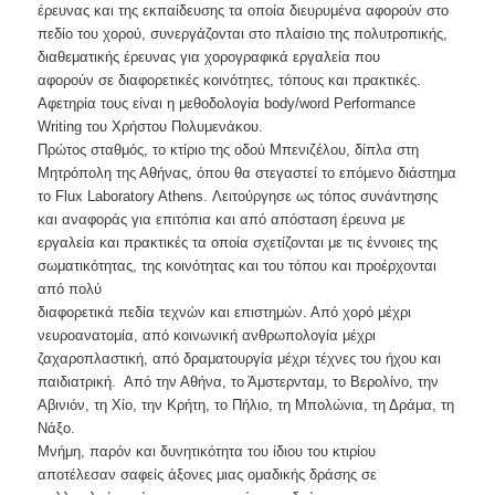
έρευνας και της εκπαίδευσης τα οποία διευρυμένα αφορούν στο
πεδίο του χορού, συνεργάζονται στο πλαίσιο της πολυτροπικής,
διαθεματικής έρευνας για χορογραφικά εργαλεία που
αφορούν σε διαφορετικές κοινότητες, τόπους και πρακτικές.
Αφετηρία τους είναι η μεθοδολογία body/word Performance
Writing του Χρήστου Πολυμενάκου.
Πρώτος σταθμός, το κτίριο της οδού Μπενιζέλου, δίπλα στη
Μητρόπολη της Αθήνας, όπου θα στεγαστεί το επόμενο διάστημα
το Flux Laboratory Athens. Λειτούργησε ως τόπος συνάντησης
και αναφοράς για επιτόπια και από απόσταση έρευνα με
εργαλεία και πρακτικές τα οποία σχετίζονται με τις έννοιες της
σωματικότητας, της κοινότητας και του τόπου και προέρχονται
από πολύ
διαφορετικά πεδία τεχνών και επιστημών. Από χορό μέχρι
νευροανατομία, από κοινωνική ανθρωπολογία μέχρι
ζαχαροπλαστική, από δραματουργία μέχρι τέχνες του ήχου και
παιδιατρική. Από την Αθήνα, το Άμστερνταμ, το Βερολίνο, την
Αβινιόν, τη Χίο, την Κρήτη, το Πήλιο, τη Μπολώνια, τη Δράμα, τη
Νάξο.
Μνήμη, παρόν και δυνητικότητα του ίδιου του κτιρίου
αποτέλεσαν σαφείς άξονες μιας ομαδικής δράσης σε