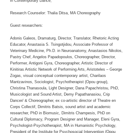
in Contemporary Dance,
Research Counselor: Thalia Ditsa, MA Choreography
Guest researchers:
Adonis Galeos, Dramaturg, Director, Translator, Rhetoric Acting
Educator, Anastasia S. Tsingotjidou, Associate Professor of
Veterinary Medicine, Ph.D. in Neuroanatomy, Anastasios Nikolos,
Pastry Chef, Angelos Papadopoulos, Choreographer, Director,
Performer, Antigoni Gyra, Choreographer, Artistic Director of
Kinitiras Artistic Network of Performing Arts, Aristoteles – George
Zogas, visual conceptual contemporary artist, Charilaos
Mantzavinos, Sociologist, Psychotherapist (Opou group),
Christina Thanasoula, Light Designer, Dana Papachristou, PhD,
Musicologist and Sound Artist, Demy Papathanasiou, Crip
Dancer/ & Choreographer, ex co-artistic director of Theatre en
Corps Collectif, Dimitris Batsis, sound artist and academic
researcher, PhD in Biomusic, Dimitris Champesis, PhD on
Cultural Diplomacy, Program Designer and Manager, Eleni Gyra,
Psychologist-Psychotherapist, MA in Humanistic Psychology,
President of the Institute for Psychosocial Intervention (Opou