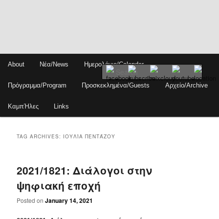
Skip
Skip
Main
About
Νέα/News
Ημερολόγιο/Calendar
to
to
menu
Sear
primary
secondary
Πρόγραμμα/Program
Προσκεκλημένα/Guests
Αρχείο/Archive
content
content
ΚαμπΉλες
Links
TAG ARCHIVES:
ΙΟΥΛΊΑ ΠΕΝΤΆΖΟΥ
2021/1821: Διάλογοι στην
ψηφιακή εποχή
Posted on
January 14, 2021