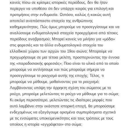
κανείς πίσω σε κρίσιμες ιστορικές περιόδους, δεν θα ήταν
περίεργο να υποθέσει ότι δεν υπάρχει καιρός για επιλογή και
προτιμήσεις στην ενδυμασία. Ωστόσο, καλώς ή κακώς αυτή
αποτελεί αναπόσπαστο στοιχείο της ανθρώπινης
καθημερινότητας. Πώς όμως μπορούμε να προσεγγίσουμε και να
αναλύσουμε ενδυματολογικά στοιχεία προερχόμενα από τέτοιες
περιόδους αναβρασμού; Μπορεί κανείς να μιλήσει για «μόδα»
στις φορεσιές και τα άλλα ενδυματολογικά στοιχεία του
ελλαδικού χώρου των αρχών του 19ου αιώνα; Μπορούμε να
προχωρήσουμε σε μια τέτοια μελέτη, προσπερνώντας την έννοια
της «παραδοσιακής φορεσιάς»; Ποιο είναι το υλικό από το οποίο
μπορούμε να αντλήσουμε και πώς μπορούμε σήμερα να
προσεγγίσουμε το ρουχισμό αυτής της εποχής; Τέλος, τι
μπορούμε να μάθουμε, μαθαίνοντας για το ρουχισμό;
Λαμβάνοντας υπόψη την άρρηκτη σχέση του σώματος με το
ρούχο, μπορούμε μελετώντας το ρούχο να μάθουμε για το σώμα;
Κι ακόμη περισσότερο, μελετώντας τις ιδιαίτερες μορφές που
αυτό λαμβάνει στην εκάστοτε ιστορική εποχή, θα μπορούσαμε
ενδεχομένως να εξαγάγουμε ορισμένα συμπεράσματα σχετικά
με τις ενσώματες υποκειμενικότητες και τους τρόπους με τους
οποίους η ιστορία «εγγράφεται» στο σώμα;