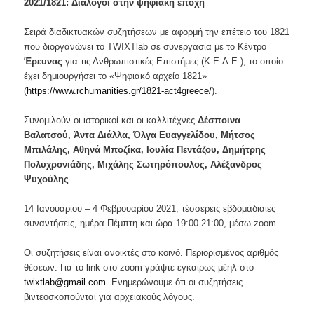
2021/1821: Διάλογοι στην ψηφιακή εποχή
Σειρά διαδικτυακών συζητήσεων με αφορμή την επέτειο του 1821
που διοργανώνει το
TWIXTlab
σε συνεργασία με το
Κέντρο
Έρευνας
για τις Ανθρωπιστικές Επιστήμες (Κ.Ε.Α.Ε.),
το οποίο
έχει δημιουργήσει το «Ψηφιακό αρχείο 1821»
(
https://www.rchumanities.gr/1821-act4greece/
).
Συνομιλούν οι ιστορικοί και οι καλλιτέχνες
Δέσποινα
Βαλατσού, Άντα Διάλλα, Όλγα Ευαγγελίδου, Μήτσος
Μπιλάλης, Αθηνά Μποζίκα, Ιουλία Πεντάζου, Δημήτρης
Πολυχρονιάδης, Μιχάλης Σωτηρόπουλος, Αλέξανδρος
Ψυχούλης
.
14 Ιανουαρίου – 4 Φεβρουαρίου 2021, τέσσερεις εβδομαδιαίες
συναντήσεις, ημέρα Πέμπτη και ώρα 19:00-21:00, μέσω zoom.
Οι συζητήσεις είναι ανοικτές στο κοινό. Περιορισμένος αριθμός
θέσεων. Για το link στο zoom γράψτε εγκαίρως μέηλ στο
twixtlab@gmail.com
. Ενημερώνουμε ότι οι συζητήσεις
βιντεοσκοπούνται για αρχειακούς λόγους.