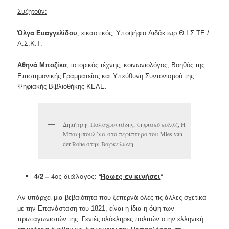
Συζητούν:
Όλγα Ευαγγελίδου
, εικαστικός, Υποψήφια Διδάκτωρ Θ.Ι.Σ.ΤΕ./
Α.Σ.Κ.Τ.
Αθηνά Μποζίκα
, ιστορικός τέχνης, κοινωνιολόγος, Βοηθός της
Επιστημονικής Γραμματείας και Υπεύθυνη Συντονισμού της
Ψηφιακής Βιβλιοθήκης ΚΕΑΕ.
Δημήτρης Πολυχρονιάδης, ψηφιακό κολάζ, Η
Μπουμπουλίνα στο περίπτερο του Mies van
der Rohe στην Βαρκελώνη.
4/2 –
4oς διάλογος: “
Ήρωες εν κινήσει
“
Αν υπάρχει μια βεβαιότητα που ξεπερνά όλες τις άλλες σχετικά
με την Επανάσταση του 1821, είναι η ίδια η όψη των
πρωταγωνιστών της. Γενιές ολόκληρες πολιτών στην ελληνική