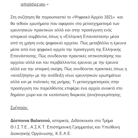
απρόσμενου
.»
Στη συζήτηση θα παρουσιαστεί το «Ψηφιακό Αρχείο 1821» και
θα τεθούν ερωτήματα που αφορούν στο μετασχηματισμό των
ερευνητικών πρακτικών αλλά και στην προσέγγιση ενός
ιστορικού συμβάντος όπως η «Ελληνική Επανάσταση» μέσα
από τη χρήση ενός ψηφιακού αρχείου. Πώς μεταβάλλει η έρευνα
μέσα από ένα ψηφιακό αρχείο την προσέγγιση της Ελληνικής
Επανάστασης; Πώς συνδέονται πρακτικές οπτικοποίησης του
αρχείου αλλά και του περιβάλλοντος έρευνας με την έρευνα
αλλά και την ιστορική σκέψη; Πώς συνδέονται πρακτικές όπως η
«αναζήτηση» με την ανάδειξη νέων ερευνητικών ερωτημάτων
αλλά και με πολιτικές της μνήμης; Τι μετασχηματισμούς στην
προσέγγιση του παρελθόντος επιφέρει ένα αρχείο ανοικτό στο
δημόσιο χώρο και σε κατάσταση διαρκούς (ανα)συγκρότησης;
Συζητούν:
Δέσποινα Βαλατσού, ι
στορικός. Διδάσκουσα στο Τμήμα
Θ.Ι.Σ.Τ.Ε., Α.Σ.Κ.Τ. Επιστημονική Γραμματέας και Υπεύθυνη
Διοικητικής Οργάνωσης, Κ.Ε.Α.Ε.