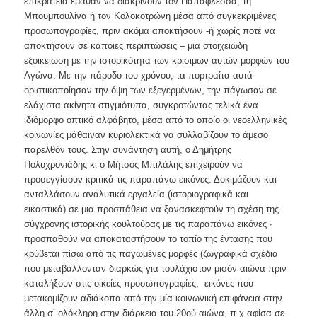
επικράτεια έμαθαν να διακρίνουν τον Παπαφλέσσα, τη
Μπουμπουλίνα ή τον Κολοκοτρώνη μέσα από συγκεκριμένες
προσωπογραφίες, πριν ακόμα αποκτήσουν -ή χωρίς ποτέ να
αποκτήσουν σε κάποιες περιπτώσεις – μια στοιχειώδη
εξοικείωση με την ιστορικότητα των κρίσιμων αυτών μορφών του
Αγώνα. Με την πάροδο του χρόνου, τα πορτραίτα αυτά
οριστικοποίησαν την όψη των εξεγερμένων, την πάγωσαν σε
ελάχιστα ακίνητα στιγμιότυπα, συγκροτώντας τελικά ένα
ιδιόμορφο οπτικό αλφάβητο, μέσα από το οποίο οι νεοελληνικές
κοινωνίες μάθαιναν κυριολεκτικά να συλλαβίζουν το άμεσο
παρελθόν τους. Στην συνάντηση αυτή, ο Δημήτρης
Πολυχρονιάδης κι ο Μήτσος Μπιλάλης επιχειρούν να
προσεγγίσουν κριτικά τις παραπάνω εικόνες. Δοκιμάζουν και
ανταλλάσουν αναλυτικά εργαλεία (ιστοριογραφικά και
εικαστικά) σε μια προσπάθεια να ξανασκεφτούν τη σχέση της
σύγχρονης ιστορικής κουλτούρας με τις παραπάνω εικόνες ∙
προσπαθούν να αποκαταστήσουν το τοπίο της έντασης που
κρύβεται πίσω από τις παγωμένες μορφές (ζωγραφικά σχέδια
που μεταβάλλονταν διαρκώς για τουλάχιστον μισόν αιώνα πριν
καταλήξουν στις οικείες προσωπογραφίες, εικόνες που
μετακομίζουν αδιάκοπα από την μία κοινωνική επιφάνεια στην
άλλη σ’ ολόκληρη στην διάρκεια του 20ού αιώνα, π.χ αφίσα σε