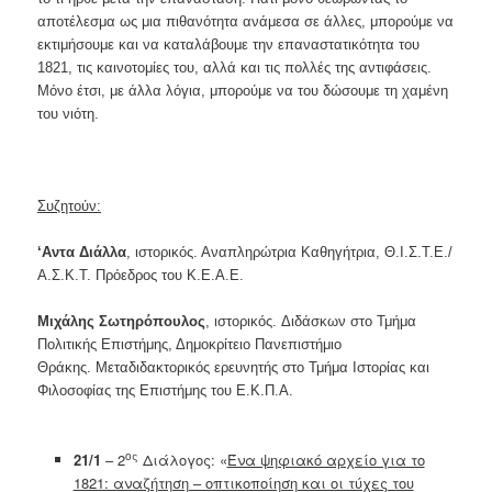
αποτέλεσμα ως μια πιθανότητα ανάμεσα σε άλλες, μπορούμε να
εκτιμήσουμε και να καταλάβουμε την επαναστατικότητα του
1821, τις καινοτομίες του, αλλά και τις πολλές της αντιφάσεις.
Μόνο έτσι, με άλλα λόγια, μπορούμε να του δώσουμε τη χαμένη
του νιότη.
Συζητούν:
‘
Αντα Διάλλα
, ιστορικός. Αναπληρώτρια Καθηγήτρια, Θ.Ι.Σ.Τ.Ε./
Α.Σ.Κ.Τ. Πρόεδρος του Κ.Ε.Α.Ε.
Μιχάλης Σωτηρόπουλος
, ιστορικός. Διδάσκων στο Τμήμα
Πολιτικής Επιστήμης, Δημοκρίτειο Πανεπιστήμιο
Θράκης. Μεταδιδακτορικός ερευνητής στο Τμήμα Ιστορίας και
Φιλοσοφίας της Επιστήμης του Ε.Κ.Π.Α.
ος
21/1
– 2
Διάλογος: «
Ένα ψηφιακό αρχείο για το
1821: αναζήτηση – οπτικοποίηση και οι τύχες του