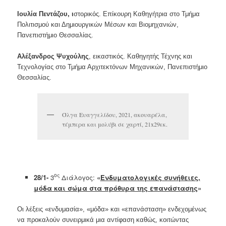
Ιουλία Πεντάζου, ι
στορικός. Επίκουρη Καθηγήτρια στο Τμήμα
Πολιτισμού και Δημιουργικών Μέσων και Βιομηχανιών,
Πανεπιστήμιο Θεσσαλίας.
Αλέξανδρος Ψυχούλης
, εικαστικός. Καθηγητής Τέχνης και
Τεχνολογίας στο Τμήμα Αρχιτεκτόνων Μηχανικών, Πανεπιστήμιο
Θεσσαλίας.
Όλγα Ευαγγελίδου, 2021, ακουαρέλα,
τέμπερα και μολύβι σε χαρτί, 21x29εκ.
ος
28/1-
3
Διάλογος:
«
Ενδυματολογικές συνήθειες,
μόδα και σώμα στα πρόθυρα της επανάστασης
»
Οι λέξεις «ενδυμασία», «μόδα» και «επανάσταση» ενδεχομένως
να προκαλούν συνειρμικά μια αντίφαση καθώς, κοιτώντας