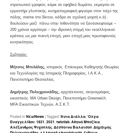
στρατιωτικό γραφείο, κόμικ σε εφηβικό δωμάτιο, εκμαγείο σε
εργαστήρι γλυπτικής, κινηματογραφική φιγούρα στον τοίχο της
πόλης, meme στο δίκτυο, κάδρο σε σχολική γιορτή κ.ά) ∙
δουλεύουν μαζί πάνω στην πιθανότητα να ξανασκεφτούμε –
200 χρόνια αργότερα – την ιδρυτική στιγμή του νεοελληνικού
κράτους ως μια πυκνή εποχή, μιαν εποχή μιας πρωτοφανούς
κινητικότητας.
Συζητούν:
Μήτσος Μπιλάλης,
ιστορικός. Επίκουρος Καθηγητής Θεωρίας
και Τεχνολογίας της Ιστορικής Πληροφορίας, Ι.Α.Κ.Α.,
Πανεπιστήμιο Θεσσαλίας.
Δημήτρης Πολυχρονιάδης,
αρχιτέκτονας, σκηνογράφος,
εικαστικός. ΜΑ Urban Design, Πανεπιστήμιο Greenwich.
MFA Εικαστικών Τεχνών, Α.Σ.Κ.Τ.
Posted in
Νέα/News
|
Tagged
‘Αντα Διάλλα
,
‘Ολγα
Ευαγγελίδου
,
1821
,
2021
,
twixtlab
,
Αθηνά Μποζίκα
,
Αλέξανδρος Ψυχούλης
,
Δέσποινα Βαλατσού
,
Δημήτρης
Πολυχρονιάδης
,
ελληνική επανάσταση
,
ένδυμα
,