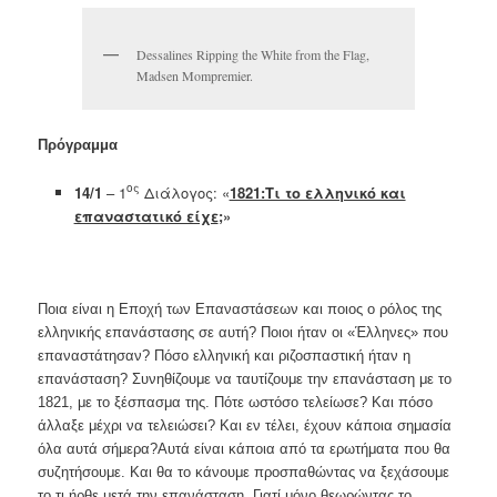
Dessalines Ripping the White from the Flag,
Madsen Mompremier.
Πρόγραμμα
ος
14/1
– 1
Διάλογος: «
1821:Τι το ελληνικό και
επαναστατικό είχε
;»
Ποια είναι η Εποχή των Επαναστάσεων και ποιος ο ρόλος της
ελληνικής επανάστασης σε αυτή? Ποιοι ήταν οι «Έλληνες» που
επαναστάτησαν? Πόσο ελληνική και ριζοσπαστική ήταν η
επανάσταση? Συνηθίζουμε να ταυτίζουμε την επανάσταση με το
1821, με το ξέσπασμα της. Πότε ωστόσο τελείωσε? Και πόσο
άλλαξε μέχρι να τελειώσει? Και εν τέλει, έχουν κάποια σημασία
όλα αυτά σήμερα?Αυτά είναι κάποια από τα ερωτήματα που θα
συζητήσουμε. Και θα το κάνουμε προσπαθώντας να ξεχάσουμε
το τι ήρθε μετά την επανάσταση. Γιατί μόνο θεωρώντας το