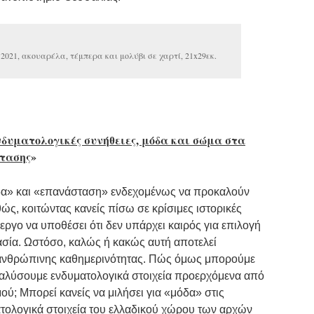
021, ακουαρέλα, τέμπερα και μολύβι σε χαρτί, 21x29εκ.
δυματολογικές συνήθειες, μόδα και σώμα στα
τασης
»
όδα» και «επανάσταση» ενδεχομένως να προκαλούν
ώς, κοιτώντας κανείς πίσω σε κρίσιμες ιστορικές
εργο να υποθέσει ότι δεν υπάρχει καιρός για επιλογή
ασία. Ωστόσο, καλώς ή κακώς αυτή αποτελεί
 ανθρώπινης καθημερινότητας. Πώς όμως μπορούμε
ναλύσουμε ενδυματολογικά στοιχεία προερχόμενα από
ού; Μπορεί κανείς να μιλήσει για «μόδα» στις
ατολογικά στοιχεία του ελλαδικού χώρου των αρχών