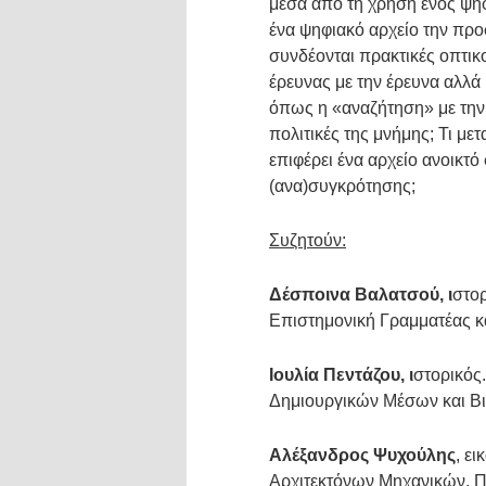
μέσα από τη χρήση ενός ψη
ένα ψηφιακό αρχείο την πρ
συνδέονται πρακτικές οπτικ
έρευνας με την έρευνα αλλά
όπως η «αναζήτηση» με την
πολιτικές της μνήμης; Τι μ
επιφέρει ένα αρχείο ανοικτ
(ανα)συγκρότησης;
Συζητούν:
Δέσποινα Βαλατσού, ι
στορ
Επιστημονική Γραμματέας κ
Ιουλία Πεντάζου, ι
στορικός
Δημιουργικών Μέσων και Βι
Αλέξανδρος Ψυχούλης
, ε
Αρχιτεκτόνων Μηχανικών, 