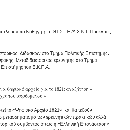
Αναπληρώτρια Καθηγήτρια, Θ.Ι.Σ.Τ.Ε./Α.Σ.Κ.Τ. Πρόεδρος
ιστορικός. Διδάσκων στο Τμήμα Πολιτικής Επιστήμης,
Θράκης. Μεταδιδακτορικός ερευνητής στο Τμήμα
ς Επιστήμης του Ε.Κ.Π.Α.
να ψηφιακό αρχείο για το 1821: αναζήτηση –
τύχες του απρόσμενου
.»
τεί το «Ψηφιακό Αρχείο 1821» και θα τεθούν
 μετασχηματισμό των ερευνητικών πρακτικών αλλά
ιστορικού συμβάντος όπως η «Ελληνική Επανάσταση»