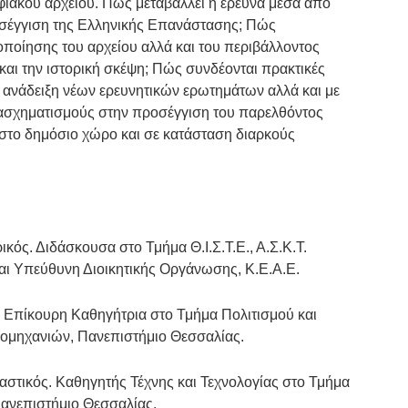
φιακού αρχείου. Πώς μεταβάλλει η έρευνα μέσα από
οσέγγιση της Ελληνικής Επανάστασης; Πώς
οποίησης του αρχείου αλλά και του περιβάλλοντος
 και την ιστορική σκέψη; Πώς συνδέονται πρακτικές
 ανάδειξη νέων ερευνητικών ερωτημάτων αλλά και με
ετασχηματισμούς στην προσέγγιση του παρελθόντος
ό στο δημόσιο χώρο και σε κατάσταση διαρκούς
ικός. Διδάσκουσα στο Τμήμα Θ.Ι.Σ.Τ.Ε., Α.Σ.Κ.Τ.
αι Υπεύθυνη Διοικητικής Οργάνωσης, Κ.Ε.Α.Ε.
. Επίκουρη Καθηγήτρια στο Τμήμα Πολιτισμού και
ομηχανιών, Πανεπιστήμιο Θεσσαλίας.
ικαστικός. Καθηγητής Τέχνης και Τεχνολογίας στο Τμήμα
Πανεπιστήμιο Θεσσαλίας.