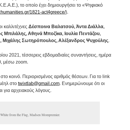
.Ε.Α.Ε.),
το οποίο έχει δημιουργήσει το «Ψηφιακό
chumanities.gr/1821-act4greece/
).
οι καλλιτέχνες
Δέσποινα Βαλατσού, Άντα Διάλλα,
 Μπιλάλης, Αθηνά Μποζίκα, Ιουλία Πεντάζου,
, Μιχάλης Σωτηρόπουλος, Αλέξανδρος Ψυχούλης
.
ίου 2021, τέσσερεις εβδομαδιαίες συναντήσεις, ημέρα
0, μέσω zoom.
 στο κοινό. Περιορισμένος αριθμός θέσεων. Για το link
μέηλ στο
twixtlab@gmail.com
. Ενημερώνουμε ότι οι
ι για αρχειακούς λόγους.
e White from the Flag, Madsen Mompremier.