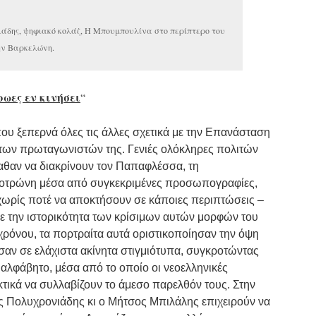
άδης, ψηφιακό κολάζ, Η Μπουμπουλίνα στο περίπτερο του
την Βαρκελώνη.
ωες εν κινήσει
“
που ξεπερνά όλες τις άλλες σχετικά με την Επανάσταση
ψη των πρωταγωνιστών της. Γενιές ολόκληρες πολιτών
μαθαν να διακρίνουν τον Παπαφλέσσα, τη
οτρώνη μέσα από συγκεκριμένες προσωπογραφίες,
χωρίς ποτέ να αποκτήσουν σε κάποιες περιπτώσεις –
με την ιστορικότητα των κρίσιμων αυτών μορφών του
ρόνου, τα πορτραίτα αυτά οριστικοποίησαν την όψη
αν σε ελάχιστα ακίνητα στιγμιότυπα, συγκροτώντας
 αλφάβητο, μέσα από το οποίο οι νεοελληνικές
κτικά να συλλαβίζουν το άμεσο παρελθόν τους. Στην
ς Πολυχρονιάδης κι ο Μήτσος Μπιλάλης επιχειρούν να