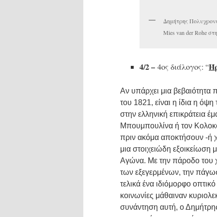
Δημήτρης Πολυχρονι
Mies van der Rohe σ
4/2 –
Ήρ
4oς διάλογος: “
Αν υπάρχει μια βεβαιότητα 
του 1821, είναι η ίδια η ό
στην ελληνική επικράτεια έ
Μπουμπουλίνα ή τον Κολοκ
πριν ακόμα αποκτήσουν -ή 
μια στοιχειώδη εξοικείωση 
Αγώνα. Με την πάροδο του χ
των εξεγερμένων, την πάγωσ
τελικά ένα ιδιόμορφο οπτικό
κοινωνίες μάθαιναν κυριολε
συνάντηση αυτή, ο Δημήτρη