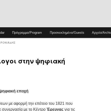
dar
Πρόγραμμα/Program
Προσκεκλημένα/Guests
Αρχείο/Archi
ΧΡΟΝΙΆΔΗΣ
άλογοι στην ψηφιακή
 ψηφιακή εποχή
σεων με αφορμή την επέτειο του 1821 που
 συνεργασία με το
Κέντρο
Έρευνας
για τις