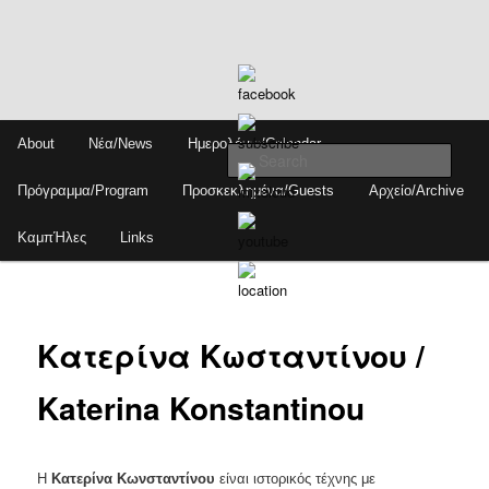
Skip
Main
About
Νέα/News
Ημερολόγιο/Calendar
to
menu
Sear
primary
Πρόγραμμα/Program
Προσκεκλημένα/Guests
Αρχείο/Archive
content
ΚαμπΉλες
Links
Κατερίνα Κωσταντίνου /
Katerina Konstantinou
Η
Κατερίνα Κωνσταντίνου
είναι ιστορικός τέχνης με