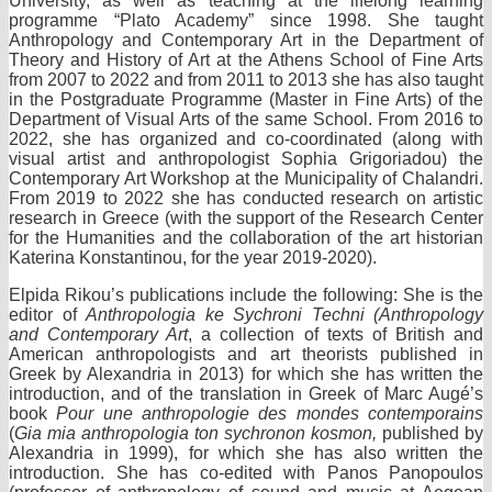
University, as well as teaching at the lifelong learning
programme “Plato Academy” since 1998. She taught
Anthropology and Contemporary Art in the Department of
Theory and History of Art at the Athens School of Fine Arts
from 2007 to 2022 and from 2011 to 2013 she has also taught
in the Postgraduate Programme (Master in Fine Arts) of the
Department of Visual Arts of the same School. From 2016 to
2022, she has organized and co-coordinated (along with
visual artist and anthropologist Sophia Grigoriadou) the
Contemporary Art Workshop at the Municipality of Chalandri.
From 2019 to 2022 she has conducted research on artistic
research in Greece (with the support of the Research Center
for the Humanities and the collaboration of the art historian
Katerina Konstantinou, for the year 2019-2020).
Elpida Rikou’s publications include the following: She is the
editor of
Anthropologia ke Sychroni Techni (Anthropology
and Contemporary Art
, a collection of texts of British and
American anthropologists and art theorists published in
Greek by Alexandria in 2013) for which she has written the
introduction, and of the translation in Greek of Marc Augé’s
book
Pour une anthropologie des mondes contemporains
(
Gia mia anthropologia ton sychronon kosmon,
published by
Alexandria in 1999), for which she has also written the
introduction. She has co-edited with Panos Panopoulos