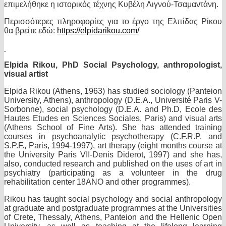
επιμελήθηκε η ιστορικός τέχνης Κυβέλη Λιγνού-Τσαμαντάνη.
Περισσότερες πληροφορίες για το έργο της Ελπίδας Ρίκου
θα βρείτε εδώ:
https
://
elpidarikou
.
com
/
Elpida Rikou, PhD Social Psychology, anthropologist,
visual artist
Elpida Rikou (Athens, 1963) has studied sociology (Panteion
University, Athens), anthropology (D.E.A., Université Paris V-
Sorbonne), social psychology (D.E.A. and Ph.D, Ecole des
Hautes Etudes en Sciences Sociales, Paris) and visual arts
(Athens School of Fine Arts). She has attended training
courses in psychoanalytic psychotherapy (C.F.R.P. and
S.P.F., Paris, 1994-1997), art therapy (eight months course at
the University Paris VII-Denis Diderot, 1997) and she has,
also, conducted research and published on the uses of art in
psychiatry (participating as a volunteer in the drug
rehabilitation center 18ANO and other programmes).
Rikou has taught social psychology and social anthropology
at graduate and postgraduate programmes at the Universities
of Crete, Thessaly, Athens, Panteion and the Hellenic Open