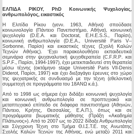
ΕΛΠΙΔΑ ΡΙΚΟΥ,
PhD
Κοινωνικής Ψυχολογίας,
ανθρωπολόγος, εικαστικός
H
Ελπίδα Ρίκου (γενν. 1963, Αθήνα) σπούδασε
κοινωνιολογία (Πάντειο Πανεπιστήμιο, Αθήνα), κοινωνική
ψυχολογία (
D
.
E
.
A
. και Doctorat,
E
.
H
.
E
.
S
.
S
., Παρίσι),
κοινωνική ανθρωπολογία (
D
.
E
.
A
.,
Universit
é
Paris V
–
Sorbonne
, Παρίσι) και εικαστικές τέχνες (Σχολή Καλών
Τεχνών Αθήνας). ‘Εχει παρακολουθήσει εκπαιδευτικά
σεμινάρια στην ψυχαναλυτική ψυχοθεραπεία (C.
F
.
R
.
P
. και
S
.
P
.
F
., Παρίσι, 1994-1997), έχει μετεκπαιδευτεί στη θεραπεία
μέσω τέχνης (οκτάμηνο
stage
Université Paris VII-Denis
Diderot, Παρίσι, 1997) και έχει διεξαγάγει έρευνες στο χώρο
της ψυχιατρικής σε συνδυασμό με την τέχνη (εθελοντική
συμμετοχή σε προγράμματα του 18ΑΝΩ κ.ά.).
Από το 1998 ως σήμερα έχει διδάξει κοινωνική ψυχολογία
και κοινωνική ανθρωπολογία σε προπτυχιακό και
μεταπτυχιακό επίπεδο σε διάφορα πανεπιστήμια (Αθηνών,
Πάντειο, Κρήτης, Θεσσαλίας, Ε.
A
.Π.), όπως και σε
προγράμματα βιωματικής μάθησης (Πράξη «Ακαδημία
Πλάτωνος»). Από το 2007 ως το 2022 δίδαξε Ανθρωπολογία
και Σύγχρονη Τέχνη στο Τμήμα Θ.Ι.Σ.Τ.Ε. της Ανωτάτης
Σχολής Καλών Τεχνών της Αθήνας, ενώ μεταξύ 2011 και