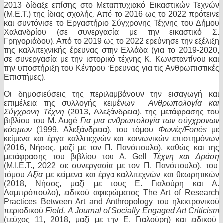
2013 δίδαξε επίσης στο Μεταπτυχιακό Εικαστικών Τεχνών
(Μ.Ε.Τ.) της ίδιας σχολής. Από το 2016 ως το 2022 πρότεινε
και συντόνισε το Εργαστήριο Σύγχρονης Τέχνης του Δήμου
Χαλανδρίου (σε συνεργασία με την εικαστικό Σ.
Γρηγοριάδου). Από το 2019 ως το 2022 ερεύνησε την εξέλιξη
της καλλιτεχνικής έρευνας στην Ελλάδα (για το 2019-2020,
σε συνεργασία με την ιστορικό τέχνης Κ. Κωνσταντίνου και
την υποστήριξη του Κέντρου ‘Ερευνας για τις Ανθρωπιστικές
Επιστήμες).
Οι δημοσιεύσεις της περιλαμβάνουν την εισαγωγή και
επιμέλεια της συλλογής κειμένων
Ανθρωπολογία και
Σύγχρονη Τέχνη
(2013, Αλεξάνδρεια), της μετάφρασης του
βιβλίου του M. Augé
Για μια ανθρωπολογία των σύγχρονων
κόσμων
(1999, Αλεξάνδρεια), του τόμου
Φωνές/
Fon
é
s
με
κείμενα και έργα καλλιτεχνών και κοινωνικών επιστημόνων
(2016, Νήσος, μαζί με τον Π. Πανόπουλο), καθώς και της
μετάφρασης του βιβλίου του Α.
Gell
Τέχνη και Δράση
(Μ.Ι.Ε.Τ., 2022 σε συνεργασία με τον Π. Πανόπουλο), του
τόμου
Αξία
με κείμενα και έργα καλλιτεχνών και θεωρητικών
(2018, Νήσος, μαζί με τους Ε. Γιαλούρη και Α.
Λαμπρόπουλο), ειδικού αφιερώματος
The Art of Research
Practices Between Art and Anthropology
του ηλεκτρονικού
περιοδικού
Field
.
A
Journal
of
Socially
Engaged
Art
Criticism
(τεύχος 11, 2018, μαζί με την Ε. Γιαλούρη) και ειδικού