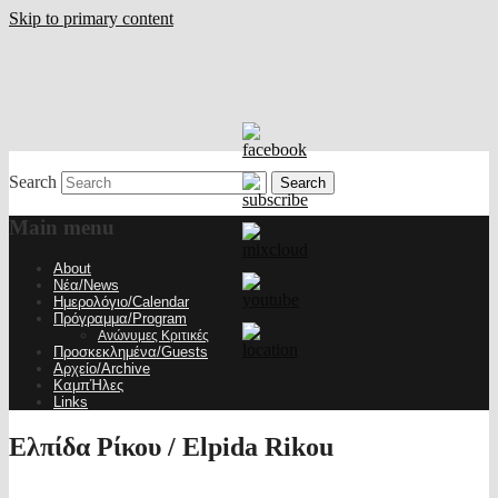
Skip to primary content
Search
Main menu
About
Νέα/News
Ημερολόγιο/Calendar
Πρόγραμμα/Program
Ανώνυμες Κριτικές
Προσκεκλημένα/Guests
Αρχείο/Archive
ΚαμπΉλες
Links
Ελπίδα Ρίκου / Elpida Rikou