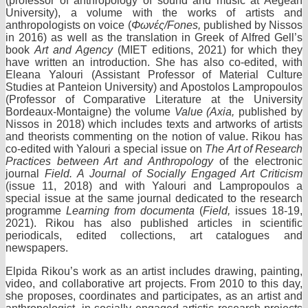
(professor of anthropology of sound and music at Aegean
University), a volume with the works of artists and
anthropologists on voice (
Φωνές
/Fones,
published by Nissos
in 2016) as well as the translation in Greek of Alfred Gell’s
book
Art and Agency
(MIET editions, 2021) for which they
have written an introduction. She has also co-edited, with
Eleana Yalouri (Assistant Professor of Material Culture
Studies at Panteion University) and Apostolos Lampropoulos
(Professor of Comparative Literature at the University
Bordeaux-Montaigne) the volume
Value (Axia,
published by
Nissos
in 2018) which includes texts and artworks of artists
and theorists commenting on the notion of value. Rikou has
co-edited with Yalouri a special issue on
The Art of Research
Practices between Art and Anthropology
of the electronic
journal
Field. A Journal of Socially Engaged Art Criticism
(issue 11, 2018) and with Yalouri and Lampropoulos a
special issue at the same journal dedicated to the research
programme
Learning from documenta
(
Field,
issues 18-19,
2021). Rikou has also published articles in scientific
periodicals, edited collections, art catalogues and
newspapers.
Elpida Rikou’s work as an artist includes drawing, painting,
video, and collaborative art projects. From 2010 to this day,
she proposes, coordinates and participates, as an artist and