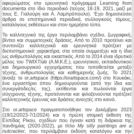
αφιερώματος στο ερευνητικό πρόγραμμα
Learning from
documenta
στο ίδιο περιοδικό (τεύχος 18-19, 2021, μαζί με
τους Ε. Γιαλούρη και Α. Λαμπρόπουλο). ‘Εχει δημοσιεύσει
άρθρα σε επιστημονικά περιοδικά, συλλογικούς τόμους,
καταλόγους εκθέσεων και στον ημερήσιο τύπο.
Το καλλιτεχνικό της έργο περιλαμβάνει σχέδιο, ζωγραφική,
βίντεο και συμμετοχικές δράσεις. Από το 2010 προτείνει και
συντονίζει καλλιτεχνικά και ερευνητικά πρότζεκτ με
διεπιστημονικό χαρακτήρα, στα οποία συμμετέχει και η ίδια
ως ανθρωπολόγος και εικαστικός. Από το 2014 είναι ιδρυτικό
μέλος του
TWIXTlab
(Α.Μ.Κ.Ε.), ερευνητικού, εκπαιδευτικού
και δημιουργικού εγχειρήματος που τοποθετείται μεταξύ
τέχνης, ανθρωπολογίας και καθημερινής ζωής. Το 2021
άνοιξε το
or
.
artspace
(
https
://
orartspace
.
com
/)
στο Κουκάκι,
ένα εργαστήριο όπου δημιουργούνται (από την ίδια και
συνεργάτιδες/ες της), εκτίθενται και πωλούνται έργα
σύγχρονης τέχνης, προτείνονται και φιλοξενούνται πρότζεκτ
καλλιτεχνικής έρευνας και δράσεις ανοιχτές στο κοινό.
Στο
or
.
artspace
πραγματοποιήθηκε τον Δεκέμβριο 2023
(19/12/2023-7/1/2024) και η πρώτη ατομική έκθεση της
Ελπίδας Ρίκου, σχεδίων που έγιναν κατά τη διάρκεια της
πανδημίας (2020-2022), με τίτλο
My
silly
paintings
are
a
nutcracker
, που περιλάμβανε έκδοση καταλόγου και την