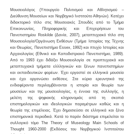
Μουσειολόγος (Υπουργείο Πολιτισμού και Αθλητισμού –
Διεύθυνση Μουσείων και Νορβηγικό Ινστιτούτο Αθηνών). Κατέχει
διδακτορικό τίτλο στις Μουσειακές Σπουδές από το Τμήμα
Επικοινωνίας, Πληροφορικής και Επιχειρήσεων του
Πανεπιστημίου
Roskilde
(Δανία, 2007), μεταπτυχιακό τίτλο στη
Μουσειολογία/Οργάνωση Εκθέσων (Τμήμα Ιστορίας της Τέχνης
και Θεωρίας, Πανεπιστήμιο
Essex
, 1992) και πτυχίο Ιστορίας και
Αρχαιολογίας (Εθνικό και Καποδιστριακό Πανεπιστήμιο, 1989).
Από το 1993 έχει διδάξει Μουσειολογία σε προπτυχιακά και
μεταπτυχιακά τμήματα ελλληνικών και ξένων πανεπιστημίων
και εκπαιδευτικών φορέων. Έχει εργαστεί σε ελληνικά μουσεία
και έχει οργανώσει εκθέσεις. Στα κύρια ερευνητικά της
ενδιαφέροντα περιλαμβάνονται η ιστορία και θεωρία των
μουσείων και της μουσειολογίας, η έννοια της συλλογής, η
μελέτη της ψηφιακής κληρονομιάς από τη σκοπιά
επιστημολογικών και ιδεολογικών παραμέτρων καθώς και η
θεωρία της επιμέλειας. Έχει δημοσιεύσει σε ελληνικά και ξένα
επιστημονικά περιοδικά. Κατά το παρόν διάστημα επιμελείται το
συλλογικό τόμο
The
Theory
of
Museology
Main
Schools
of
Thought
1960-2000
(Εκδόσεις του Νορβηγικού Ινστιτούτου