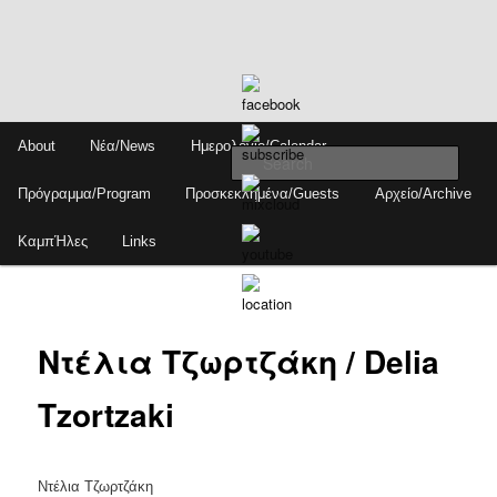
Skip
Main
About
Νέα/News
Ημερολόγιο/Calendar
to
menu
Sear
primary
Πρόγραμμα/Program
Προσκεκλημένα/Guests
Αρχείο/Archive
content
ΚαμπΉλες
Links
Ντέλια Τζωρτζάκη / Delia
Tzortzaki
Ντέλια Τζωρτζάκη