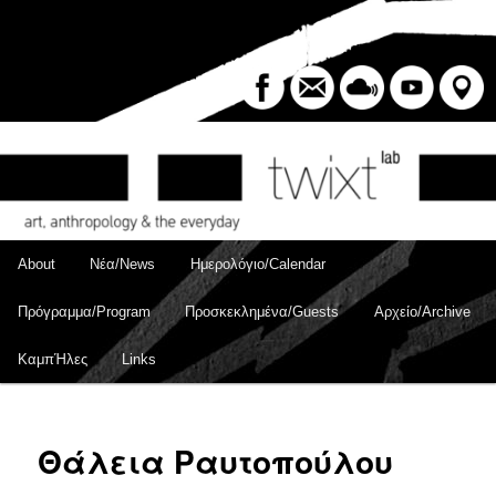
Skip
to
Sear
primary
content
Main
About
Νέα/News
Ημερολόγιο/Calendar
menu
Πρόγραμμα/Program
Προσκεκλημένα/Guests
Αρχείο/Archive
ΚαμπΉλες
Links
Θάλεια Ραυτοπούλου