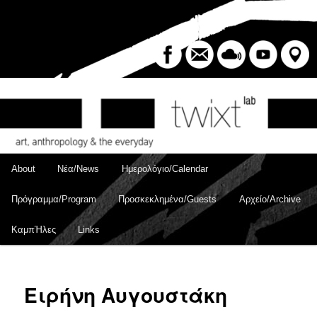
Skip
to
Sear
primary
content
Main
About
Νέα/News
Ημερολόγιο/Calendar
menu
Πρόγραμμα/Program
Προσκεκλημένα/Guests
Αρχείο/Archive
ΚαμπΉλες
Links
Ειρήνη Αυγουστάκη