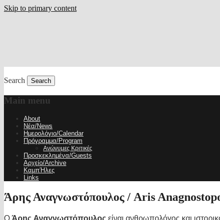
Skip to primary content
Search
Main menu
About
Νέα/News
Ημερολόγιο/Calendar
Πρόγραμμα/Program
Ανώνυμες Κριτικές
Προσκεκλημένα/Guests
Αρχείο/Archive
ΚαμπΉλες
Links
Άρης Αναγνωστόπουλος / Aris Anagnostop
Ο
Άρης Αναγνωστόπουλος
είναι ανθρωπολόγος και ιστορικ