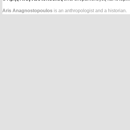
Aris Anagnostopoulos
is an anthropologist and a historian.