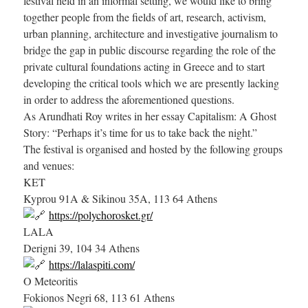
festival held in an informal setting, we would like to bring
together people from the fields of art, research, activism,
urban planning, architecture and investigative journalism to
bridge the gap in public discourse regarding the role of the
private cultural foundations acting in Greece and to start
developing the critical tools which we are presently lacking
in order to address the aforementioned questions.
As Arundhati Roy writes in her essay Capitalism: A Ghost
Story: “Perhaps it’s time for us to take back the night.”
The festival is organised and hosted by the following groups
and venues:
KET
Kyprou 91Α & Sikinou 35Α, 113 64 Athens
https://polychorosket.gr/
LALA
Derigni 39, 104 34 Athens
https://lalaspiti.com/
O Meteoritis
Fokionos Negri 68, 113 61 Athens