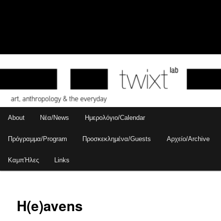
Skip
to
Sear
primary
content
Main
About
Νέα/News
Ημερολόγιο/Calendar
menu
Πρόγραμμα/Program
Προσκεκλημένα/Guests
Αρχείο/Archive
ΚαμπΉλες
Links
H(e)avens