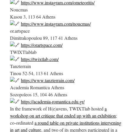
https://www.instagram.com/ometeoritis/
Noucmas
Kasou 3, 113 64 Athens
https://www.instagram.com/noucmas/
or.artspace
Dimitrakopoulou 89, 117 41 Athens
https://orartspace.com/
TWIXTlablab
https://twixtlab.com/
Tanzterrain
Tinou 52-54, 113 61 Athens
https://www.tanzterrain.com/
Academia Romantica Athens
Sozopoleos 15, 104 46 Athens
https://academia-romantica.edu.gr/
In the framework of H(e)avens, TWIXTlab hosted
a
workshop on art critique that ended up with an exhibition
;
co-ordinated
a round table on private institutions intervening
in art and culture
, and two of its members participated in a