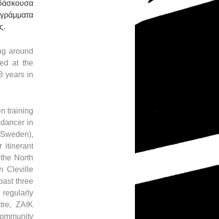
ιδάσκουσα
ογράμματα
ς.
ing around
ed at the
8 years in
n training
 dancer in
(Sweden),
 itinerant
 the North
 Cleville
past three
 regularly
tre, ZAIK
 community