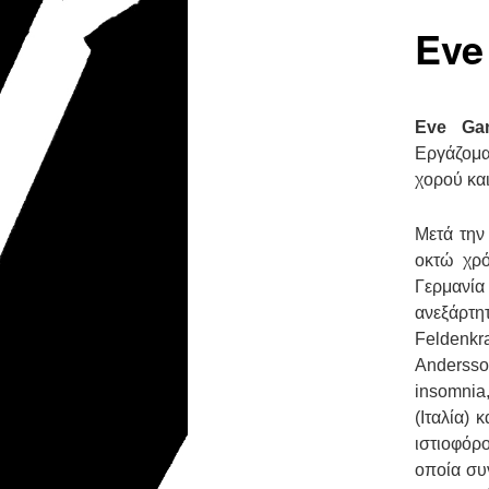
Eve
Eve Ga
Εργάζομα
χορού κα
Μετά την
οκτώ χρό
Γερμανί
ανεξάρτη
Feldenkr
Anderss
insomnia
(Ιταλία)
ιστιοφόρ
οποία συ