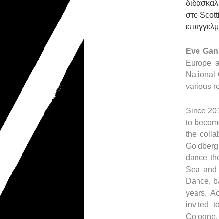
διδασκαλ
στο
Scott
επαγγελμ
Eve Gan
Europe a
National 
various r
Since 201
to become
the coll
Goldberg 
dance the
Sea and 
Dance, ba
years. Ac
invited 
Cologne, 