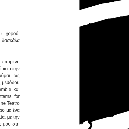
υ χορού.
, δασκάλα
τα επόμενα
όρια στην
ούμαι ως
ς μεθόδου
emble
και
tterns
for
ine
Teatro
ιο με ένα
ία, με την
ς μου στη