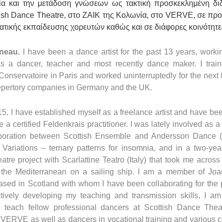
ία και την μετάδοση γνώσεων ως τακτική προσκεκλημένη δ
ish
Dance
Theatre
, στο
ZAIK
της Κολωνία, στο
VERVE
, σε πρ
ατικής εκπαίδευσης χορευτών καθώς και σε διάφορες κοινότητε
neau.
I have been a dance artist for the past 13 years, work
s a dancer, teacher and most recently dance maker. I train
Conservatoire in Paris and worked uninterruptedly for the next 
epertory companies in Germany and the UK.
5, I have established myself as a freelance artist and have bee
 a certified Feldenkrais practitioner. I was lately involved as a
aboration between Scottish Ensemble and Andersson Dance 
Variations – ternary patterns for insomnia, and in a two-year
atre project with Scarlattine Teatro (Italy) that took me across
the Mediterranean on a sailing ship. I am a member of Joan
sed in Scotland with whom I have been collaborating for the 
tively developing my teaching and transmission skills, I am
to teach fellow professional dancers at Scottish Dance Thea
VERVE as well as dancers in vocational training and various