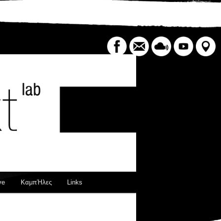
Search
ve
ΚαμπΉλες
Links