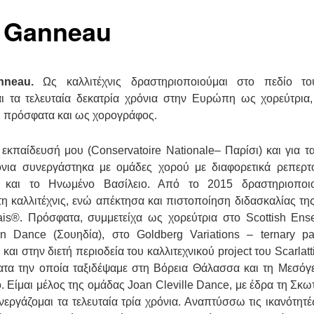
 Ganneau
nneau.
Ως καλλιτέχνις δραστηριοποιούμαι στο πεδίο το
ι τα τελευταία δεκατρία χρόνια στην Ευρώπη ως χορεύτρια
ι πρόσφατα και ως χορογράφος.
 εκπαίδευσή μου (
Conservatoire
Nationale
– Παρίσι) και για 
νια συνεργάστηκα με ομάδες χορού με διαφορετικά ρεπερτ
α και το Ηνωμένο Βασίλειο. Από το 2015 δραστηριοποι
τη καλλιτέχνις, ενώ απέκτησα και πιστοποίηση διδασκαλίας τη
ais
®. Πρόσφατα, συμμετείχα ως χορεύτρια στο
Scottish
Ens
on
Dance
(Σουηδία), στο
Goldberg
Variations
–
ternary
pa
, και στην διετή περιοδεία του καλλιτεχνικού
project
του
Scarlatt
 κατα την οποία ταξιδέψαμε στη Βόρεια Θάλασσα και τη Μεσόγε
ο. Είμαι μέλος της ομάδας
Joan
Cleville
Dance
, με έδρα τη Σκωτ
νεργάζομαι τα τελευταία τρία χρόνια. Αναπτύσσω τις ικανότητέ