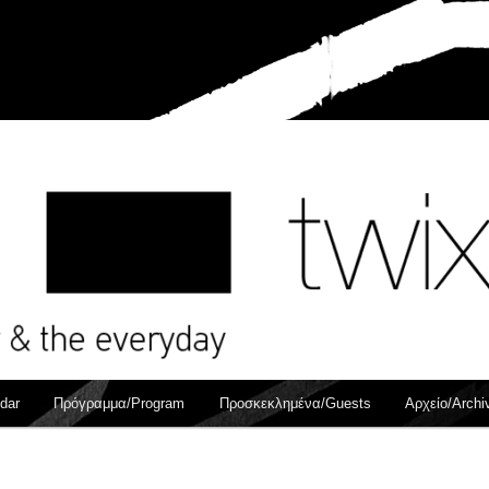
dar
Πρόγραμμα/Program
Προσκεκλημένα/Guests
Αρχείο/Archi